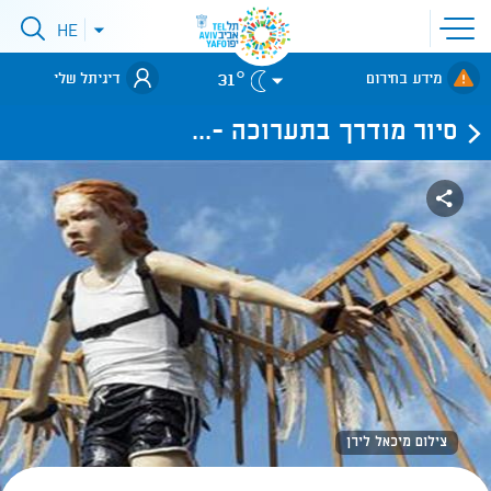
פתיחת
HE
פתיחת
תפריט
תפריט
שפות
לאתר עיריית
אתר
31°
מידע בחירום
דיגיתל שלי
תל-אביב
סיור מודרך בתערוכה -...
צילום מיכאל לירן