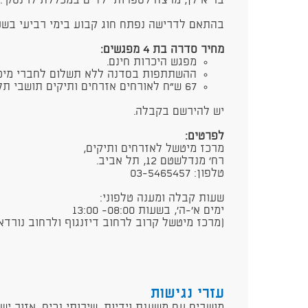
בר אילן, מרצה לספרות ילדים במכללת לוינסקי.
בהתאם לדרישה נפתח חוג קבוע בימי רביעי בשעות 09:00 - 00
מחיר סדרה בת 4 מפגשים:
מפגש היכרות חינם.
ההשתתפות בסדנה ללא תשלום לחברי מיט
67 ש"ח לאורחים אזרחים ותיקים תושבי תל אביב-יפו.
יש להירשם בקבלה.
לפרטים:
מרכז מיטשל לאזרחים ותיקים,
רח' מנדלשטם 12, תל אביב.
טלפון: 03-5465457
שעות קבלה ומענה טלפוני:
ימים א'-ה', בשעות 08:00- 13:00
(מרכז מיטשל קרוב לרחוב דיזנגוף ולרחוב נורדאו)
עזרי נגישות
מושבים עם משענת וידיות, שירותי נכים, אזור ישי