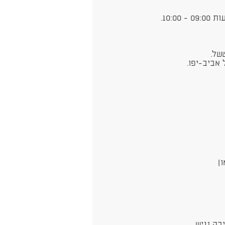
10:.
של.
 ​
בה נגיש