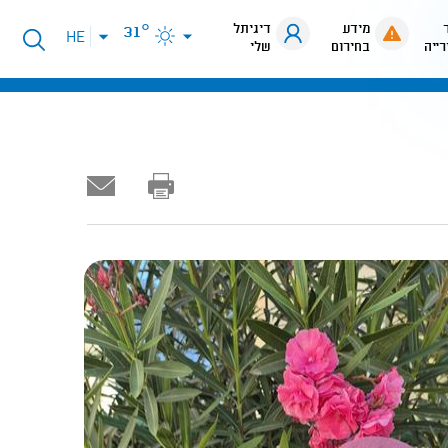
מידע
דיגיתל
31°
פתיחת
HE
רייה
בחירום
שלי
תפריט
שפות