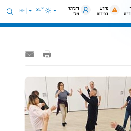
מידע
דיגיתל
31°
פתיחת
HE
רייה
בחירום
שלי
תפריט
שפות