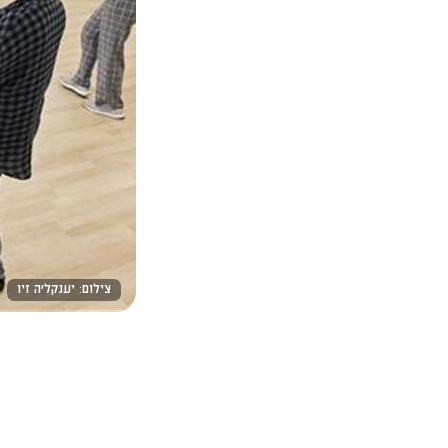
צילום: יענקל'ה זיו