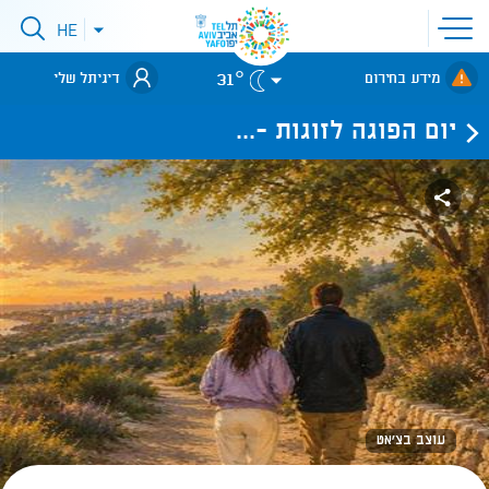
פתיחת
HE
פתיחת
תפריט
תפריט
שפות
לאתר עיריית
אתר
31°
מידע בחירום
דיגיתל שלי
תל-אביב
יום הפוגה לזוגות -...
עוצב בצ'אט