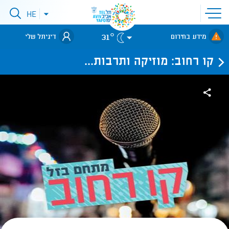
פתיחת
HE
פתיחת
תפריט
תפריט
שפות
לאתר עיריית
אתר
31°
מידע בחירום
דיגיתל שלי
תל-אביב
קו רחוב: מוזיקה ותרבות...