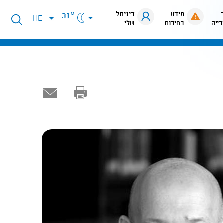
מידע
דיגיתל
31°
פתיחת
HE
רייה
בחירום
שלי
תפריט
שפות