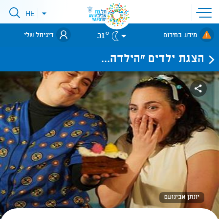
פתיחת
HE
פתיחת
תפריט
תפריט
שפות
לאתר עיריית
אתר
31°
מידע בחירום
דיגיתל שלי
תל-אביב
הצגת ילדים "הילדה...
יונתן אבינועם