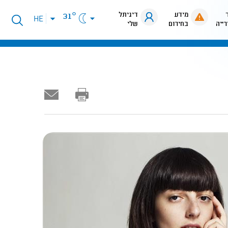
מידע
דיגיתל
31°
פתיחת
HE
רייה
בחירום
שלי
תפריט
שפות