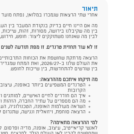
תיאור
​אחרי שתי הרצאות שנמכרו במלואן, נפתח מועד ש
מה אם היינו חיים בדיוק בנקודת המעבר בין הע
בין מה שקיבלנו בירושה, מסורות, זהות, שייכות,
לבין מה שאנחנו משתוקקים ליצור: חופש, חידוש,
זו לא עוד תחזית טרנדים. זו מפת תודעה לשנים 
הרצאה מרתקת שחושפת את הכוחות התרבותיים, 
את העולם שלנו ב-2026/27, ואת
בין שורשים להתחדשות, בין שייכות לחופש.
מה תיקחו איתכם מההרצאה:
הטרנדים המשפיעים ביותר באופנה, עיצוב פ
הקרובות
איך הם חודרים לחיים האישיים, למותגים ול
מה הם מספרים על עתיד החברה, הזהות וה
השראה מעולמות האופנה, הטכנולוגיה, העי
הרצאה סוחפת, ויזואלית ונגישה, שתגרום 
למי ההרצאה מתאימה?
לאנשי קריאייטיב, עיצוב, אופנה, מדיה ופרסום. ל
שמחפשים להבין לאן העולם הולך. למרצים, סטודנ