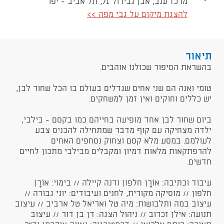
מרכז ענב, אבן גבירול 71, תל אביב - יפו
להצגת מיקום על גבי מפה >>
תיאור
בהשראת הסיפור שכולנו אוהבים.
טומי ואנה הם שני אחים שגדלים בעולם בו הכל שחור לבן,
יש כללים וחוקים ואין זמן למשחקים.
ביום שחור לבן אחד מופיעה בחייהם כמו בקסם - בילבי,
ילדה מצחיקה עם קוף מדבר שמתחילה להכניס צבע
לעולמם. במסע מלא קסם וצחוק נסחפים האחים
להרפתקאות מלאות דמיון ומקבלים מבילבי מתכון לחיים
חדשים.
עיבוד וכתיבה: אוֹרָן חלפון ודנה קיילה // בימוי: אוֹרָן
חלפון // מוסיקה מקורית, לחנים ועיבודים: יוני גבורה //
עיצוב במה ותלבושות: מיה טל ואריאל טל ארביב // עיצוב
תנועה: אילן זכרוב // ניהול הצגה: דן בן דור // עיצוב