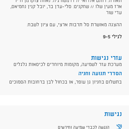
תאורה: רותם אלרואי // דרמטורגיה: נאווה צוקרמן וד״ר
ארז מעין שלו // שחקנים: סלי-עדן בר, יובל קנין נחמיאס,
עדי שור​​
ההצגה מאושרת סל תרבות ארצי, עם ציון לשבח.
לגילי 9-5​
עזרי נגישות
מערכת עזר לשמיעה, מקומות מיוחדים לכיסאות גלגלים
הסדרי תנועה וחניה
בתשלום בחניון גן עופר, או בכחול לבן ברחובות הסמוכים
נגישות
הנגשה לכבדי שמיעה וחירשים