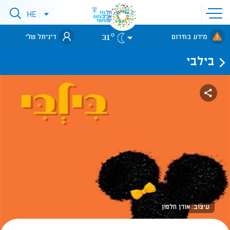
פתיחת
HE
פתיחת
תפריט
תפריט
שפות
לאתר עיריית
אתר
31°
מידע בחירום
דיגיתל שלי
תל-אביב
בילבי
עיצוב: אורן חלפון