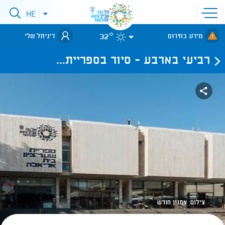
פתיחת
HE
פתיחת
תפריט
תפריט
שפות
לאתר עיריית
אתר
32°
מידע בחירום
דיגיתל שלי
תל-אביב
רביעי בארבע - סיור בספריית...
צילום: אמנון חורש