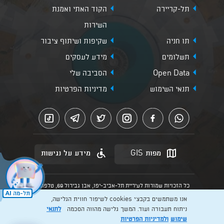
תל-קריירה
הקוד האתי ואמנת
השירות
תו חניה
שקיפות ושיתוף ציבור
תשלומים
מידע לעסקים
Open Data
הסביבה שלי
תנאי השימוש
מדיניות הפרטיות
מפות GIS
מידע על נגישות
כל הזכויות שמורות לעיריית תל-אביב-יפו, אבן גבירול 69, טלפון:
3013* מהנייד. האתר מספק מידע כללי בלבד.
אנו משתמשים בקבצי cookies לשיפור חווית הגלישה,
הנוסח המחייב הוא זה הקבוע בהוראות הדין הרלוונטיות כפי שתהיינה
בתוקף מעת לעת
ניתוח תעבורה ועוד. המשך גלישה מהווה הסכמה
לתנאי
שימוש
ולמדיניות הפרטיות
Created by: Layer. Digital studio