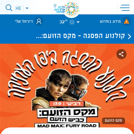
פתיחת
HE
פתיחת
תפריט
תפריט
שפות
לאתר עיריית
אתר
32°
מידע בחירום
דיגיתל שלי
תל-אביב
קולנוע הפסגה - מקס הזועם:...
מקס הזועם