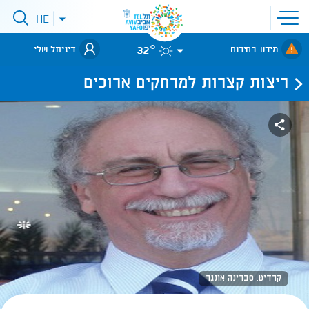
פתיחת
HE
פתיחת
תפריט
תפריט
שפות
לאתר עיריית
אתר
32°
מידע בחירום
דיגיתל שלי
תל-אביב
ריצות קצרות למרחקים ארוכים
קרדיט: סברינה אונגר