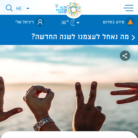
פתיחת
HE
פתיחת
תפריט
תפריט
שפות
לאתר עיריית
אתר
31°
מידע בחירום
דיגיתל שלי
תל-אביב
מה נאחל לעצמנו לשנה החדשה?