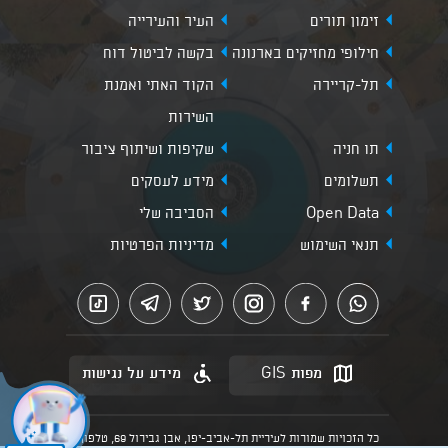
זימון תורים
העיר והעירייה
חילופי מחזיקים בארנונה
בקשה לביטול דוח
תל-קריירה
הקוד האתי ואמנת
השירות
תו חניה
שקיפות ושיתוף ציבור
תשלומים
מידע לעסקים
Open Data
הסביבה שלי
תנאי השימוש
מדיניות הפרטיות
מפות GIS
מידע על נגישות
כל הזכויות שמורות לעיריית תל-אביב-יפו, אבן גבירול 69, טלפון: