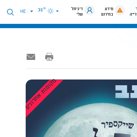
מידע
דיגיתל
31°
פתיחת
HE
רייה
בחירום
שלי
תפריט
שפות
מקומות אחרונים