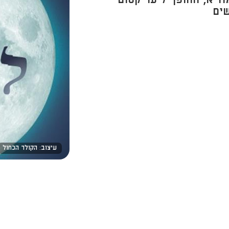
וז"א, ההופך ליער קסום
שים
עיצוב: הקולר הכחול