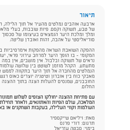
תיאור
​ארבעה אוהבים נמלטים מהעיר אל תוך הלילה, ר
של טבע, תשוקה וקסם. פיות שובבות, בעלי מלא
ומלך ומלכת היער הנמצאים בעיצומו של סכסוך -
סוריאליסטי על אהבה, זהות ואובדן שליטה.
ההפקה השואבת השראה מהפקות אימרסיביות בין
המקומי - בו הופך היער למרחב עירוני פראי, יע
נראים של תשוקה ובלבול. אין מושבים, אין במה 
מתעתע. הקהל מוזמן לשוטט בין שלושה עולמות 
הנמלטים מהחברה אל תוך היער בתקווה לממש א
מאבקי כוח בין אוברון וטיטניה יוצרים כאוס רגשי
החובבנים, שמנסים להעלות הצגה בתוך ההצגה –
החלום.
עם פתיחת ההצגה יחולקו הצופים לשלוש תמונות
המלאכה, עולם הפיות והאתונאים, ולאחר תחילתה 
העולמות וקווי העלילה, בעקבות השחקנים או בא
מאת: ויליאם שייקספיר
תרגום: דורי פרנס
בימוי: סבטה עזריאל