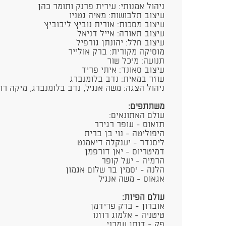
ניהול אמנותי: עירית פרנק ותומר כהן
עיצוב תלבושות: מאיה גטניו
עיצוב מסכות: אורית נוביץ ליבוביץ
עיצוב תאורה: אייל דניאל
עיצוב חלל: יהונתן גורפיל​
מוסיקה מקורית: ברק אולייר
תנועה: מיכל שור
עיצוב סאונד: איתי פריד
עוזר במאית: נדב בלומנברג
ניהול הצגה: משה אנג'ל, נדב בלומנברג, מיקה רו
משתתפים:
​עולם האתונאים:
תזאוס - עופר רגירר
היפוליטה - נוי בן ברית
ליסנדר - יענקלה דיאמנט
דמיטריוס - יאן דורפמן
הרמיה - יעל קופר
הלנה - יסמין בר שלום אגמון
אגאוס - משה אנג'ל
עולם הפיות:
אוברון - ברק פרידמן
טיטניה - אלמוג רוזנו
פק - דותן עמרני