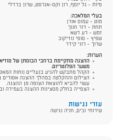
פיות - גל יוסף, רון וקס-אגרסט, שרון ברדלי
בעלי המלאכה:
מוט - עמוס אורן
תחת - דור חנוך
זמש - רע דשא
שפיץ - סופי נוז'יקוב
שרוך - רוני קידר​
הערות:
​ההצגה מתקיימת ברחבי הבוסתן של מוז"א –
משער הפלנטריום.
הקהל מתבקש להגיע בנעליים נוחות המאפ
הצילום וההקלטה במהלך ההצגה אסורים ב
עשוי להביא להוצאת הצופה מן ההצגה.
הצפייה בחלק מסצינות ההצגה בעמידה ובה
עזרי נגישות
שירותי נכים, חניה נגישה