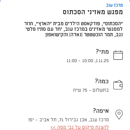
מרכז ענב
מפגש מאזיני הסכתוס
"הסכתוס", פודקאסט הילדים מבית "הארץ", חוזר
למפגשי מאזינים במרכז ענב, יחד עם סתיו פלטי
נגב, תמר הוכשטטר (נאדה) והקישואפון
מתי?
11:00
-
10:00
,
1.11.25
כמה?
בתשלום - 75 ש"ח
איפה?
מרכז ענב, אבן גבירול 71, תל אביב - יפו
להצגת מיקום על גבי מפה >>