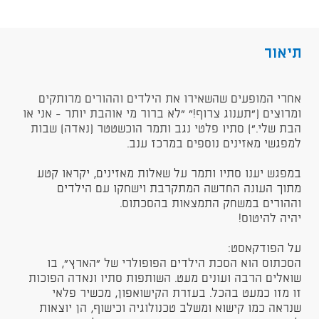
תיאור
אחרי המופעים שהשאירו את הילדים וההורים מרותקים
ומרוצים ("תענוג צרוף!" "לא ברור מי אוהבת יותר - אני או
הבת שלי.") סתיו פלטי נגב ותמר הוכשטטר (נאדה) שבות
למפגשי מאזינים נוספים במרכז ענב.
במפגש יענו סתיו ותמר על שאלות מאזינים, יקראו קטע
מתוך העונה החדשה המתקרבת וישחקו עם הילדים
וההורים במשחק התמצאות בהסכתוס.
יהיה להיטוס!
על הפודקאסט:
הסכתוס הוא הסכת הילדים הפופולרי של "הארץ", בו
שואלים הרבה ועונים מעט. השותפות סתיו ונאדה הפוכות
זו מזו כמעט בהכל. בעזרת הקישואפון, מכשיר פלאי
שנראה כמו קישוא ומשלב טכנולוגיה וכישוף, הן יוצאות