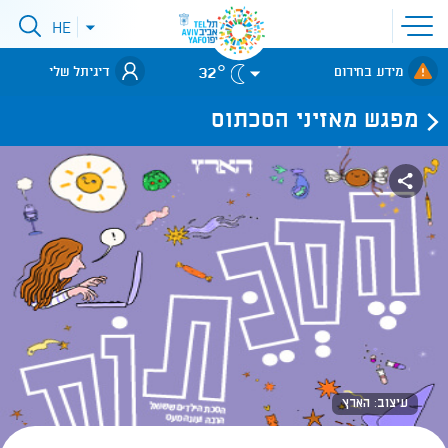
פתיחת
HE
פתיחת
תפריט
תפריט
שפות
לאתר עיריית
אתר
32°
מידע בחירום
דיגיתל שלי
תל-אביב
מפגש מאזיני הסכתוס
עיצוב: הארץ