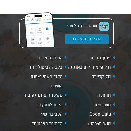
יישומון דיגיתל שלי
הורידו עכשיו >>
זימון תורים
העיר והעירייה
חילופי מחזיקים בארנונה
בקשה לביטול דוח
תל-קריירה
הקוד האתי ואמנת
השירות
תו חניה
שקיפות ושיתוף ציבור
תשלומים
מידע לעסקים
Open Data
הסביבה שלי
תנאי השימוש
מדיניות הפרטיות