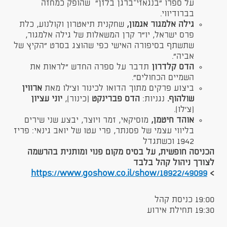
על ספרו “בנגאזי–ברגן בלזן" שהופק כמחזה
בברודיווי.​
גילה אלמגור אגמון,
שחקנית תיאטרון וקולנוע, כלת
פרס ישראל, יו״ר קרן המשאלות של גילה אלמגור,
שתשתף בסיפורה האישי כפי שהוצג בסרט “הקיץ של
אביה”.
הדס קלדרון
תדבר על ספרה החדש “לראות את
השמיים הכחולים”.
ביצוע פרקים מתוך הדואו לכינור וצ׳לו מאת
ארווין
שולהוף.
נגניות:
הדס פברינקט
(כינור),
יוני עציון
(צ'לו).
אוהד חיטמן,
מוסיקאי, זמר ויוצר, יבצע שני שירים
בליווי עצמי של פסנתר, פרי עטו של יואב גינאי: פריז
1942 וכשתגדל
הכניסה חופשית, על בסיס מקום פנוי ומותנית בהרשמה
לצורך ניהול קהל בלבד
https://www.goshow.co.il/show/18922/49099
>
19:00 כניסת קהל
19:30 תחילת אירוע