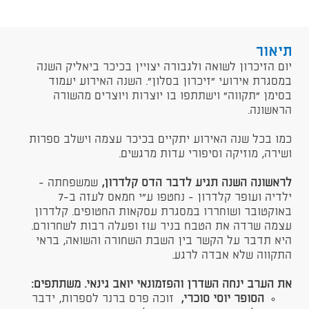
תיאור
​יום הזיכרון לשואה ולגבורה יצויין בכיכר ביאליק השנה
במסגרת אירועי "זיכרון בסלון". השנה האירוע יעמוד
בסימן "תקווה" וישתתפו בו יוצרות ויוצרים מהשורה
הראשונה.
כמו בכל שנה האירוע יתקיים בכיכר עצמה וישלב ספרות
ושירה, מוזיקה וסיפורי עדות מרגשים.
לראשונה השנה תגיע לדבר הדס קלדרון,
שמשפחתה -
ילדיה ועופר קלדרון - נחטפו ע"י חמאס לעזה ב-7
באוקטובר ושוחררו במסגרת עסקאות החטופים. קלדרון
עצמה שרדה את הטבח בניר עוז ופעלה רבות לשחרורם.
היא תדבר על הקשר בין השבת השחורה והשואה, בראי
התקווה שלא אבדה לרגע.
את הערב ינחה השדרן והפזמונאי יואב גינאי. משתתפים:
הסופר יוסי סוכרי
,
זוכה פרס ברנר לספרות, ידבר