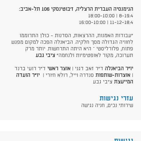
הגימנסיה העברית הרצליה, ז'בוטינסקי 106 תל-אביב:
8-19.4 | 18:00-10:00
11-12-18.4 | 16:00-10:00
"עבודות האמנות, ההרצאות, הסדנות - כולן התרוממו
לחוויה הגדולה מסך חלקיה. הביאנלה הפכה למקום מפגש
פתוח, פלורליסטי – היא היתה התרחשות. יותר מרק
תערוכה, מקור לאופטימיות ולנחמה"
ציבי
גבע
יו"ר הביאנלה
ד"ר זאב דגני |
אוצר ראשי
ד"ר רועי ברנד
|
אוצרות-שותפות
סנדרה וייל, רולא ח'ורי |
יו"ר הועדה
המייעצת
ציבי גבע
עזרי נגישות
שירותי נכים, חניה נגישה