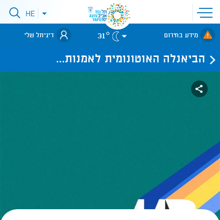
פתיחת
HE
פתיחת
תפריט
תפריט
שפות
לאתר עיריית
אתר
31°
מידע בחירום
דיגיתל שלי
תל-אביב
הביאנלה האוטונומית לאמנות...