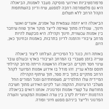
פרפורמטיביות ואירועי מוסיקה. מעבר לאמנות, הביאנלה
היא גם פלטפורמה רחבה למפגש, שיח ודיון בהשתתפות
הקהל הרחב ללא תשלום.
הביאנלה היא יוזמה עצמאית של אמנים, אוצרים ואנשי
חינוך, שנולדה מתוך שאיפה לייצר מוקד ארוך טווח שיחבר
בין אמנות עכשווית, חינוך וקהילה. היא מבקשת להיות
מרחב ציבורי והזמנה לדיון בתרבות, באמנות ובחינוך כאן,
היום.
באותה רוח, כנגד כל הסיכויים, הצלחנו ליצור ביאנלה
שנייה בזמן משברי בו המרחב הציבורי בארץ ובעולם עובר
שינוי חסר תקדים. הביאנלה הראשונה הייתה מרחב קהילתי
תוסס ומלא עניין. זהו מודל בו אירוע אמנות המיועד לקהל
הרחב מתקיים בתוך בית ספר, תוך שיתוף הקהילה
המיידית שלו התלמידים, משפחותיהם וסגל המורים החל
משלבי הרעיונות, ההקמה ועד לקיום האירוע מתוך חשיבה
מחודשת על קשרי אמנות ופדגוגיה. אנחנו רואים בביאנלה
הזדמנות ייחודית לקרב בין שדה האמנות המקצועי והשדה
הפדגוגי ולייצר ביניהם מפגש חיוני ופורה.