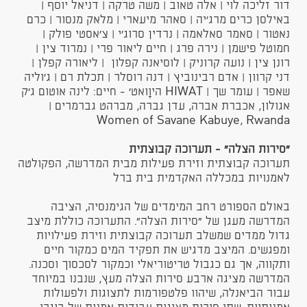
דור זליכה לוי | אלה טאוב | משה טרקה | דניאל יוסף |
באילסן כרים מרג'יה | סאהר מיעארי | מלאק מנסור | כרם
נאטור | סאמר סאלאמה | נרדין סרוג'י | צ'אסטי פולק |
חמוטל פישמן | נירה פרג | חיים ליאור פרי | נמרוד צין |
רונן צין | נועה קרוניק | לוסיאנה קפלון | ליאורה קפלן |
דני קרוון | אדם רבינוביץ | דנה רוסלר | תכלת רם | ג'וליה
שאפר | עומר שך | HIWAT היוָואט׳ - חיים: לינה אוטום ג׳ק
אגולון, אכברת אברה, עדן גברה, מברהט גברמרים |
Women of Savane Kabuye, Rwanda
​"סירות הצלה" - תערוכה קבוצתית
תערוכה קבוצתית וזירת פעילות מבית המדרשה, הפקולטה
לאמנויות במכללה האקדמית בית ברל
באולם הספורט רחב המימדים של הגימנסיה, הציבה
המדרשה מעגן של "סירות הצלה". התערוכה כוללת מיצב
גדול ממדים שמשלב תערוכה קבוצתית וזירת פעילויות
ומפגשים. המיצב מדגיש את תפקיד המים כמקור חיים
ותקווה, אך גם כגבול טריטוריאלי וכמקור לסכסוך וסכנה.
המדרשה מציגה ארבע סירות הצלה מעץ, שנבנו במיוחד
עבור הביאנלה, שיהוו פלטפורמות לתצוגות ולפעולות