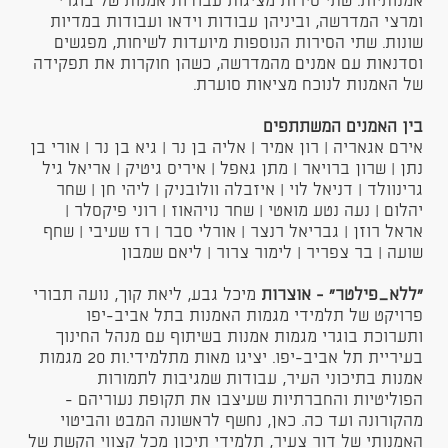
אמנותיות. שתי סירות מציגות עבודות אמנות של בוגרי
ומרצי המדרשה, וביניהן עבודות וידאו ועבודות במדיות
שונות. שתי הסירות הנוספות מיועדות לשיחות, מפגשים
וסדנאות עם אמנים מהמדרשה, כשהן חוקרות את תפקידה
של האמנות לנוכח מציאות סוערת.
בין האמנים המשתתפים
אירם אגאריה | רון אמיר | אליה בן נר | גיא בן נר | אורי בן
נתן | שרון ברויאר | מתן גאפל | איריס גיטיק | אריאל גיל
גרינוולד | דניאל לוי | איזבלה וולובניק | ליהי חן | שחר
יהלום | נעה נטע מואטי | שחר נויהאוז | רוני פיקסלר |
אראל רוזן | גבריאל רנצר | אורלי סבר | רז שעיבי | שחף
שועה | בר צפריר | לימור צרור | ליאם שמבון
"ללא_פילטר" -
אוצרות
מיכל גבע, ליאת קוך, נועה תבורי
פרויקט של תלמידי מגמות האמנות בתל אביב-יפו
ותערוכת בוגרי מגמות אמנות בשיתוף עם מנהל החינוך
בעיריית תל אביב-יפו. יציגו מאות מתלמידי.ות 20 מגמות
אמנות בתיכוני העיר, עבודות שמגיבות לתמורות
הפוליטיות והחברתיות שעיצבו את תקופת נעוריהם -
מהקורונה ועד כה. כאן, נחשף לראשונה המבט והביטוי
האמנותי של דור צעיר, תלמידי תיכון מכל קצווי הקשת של