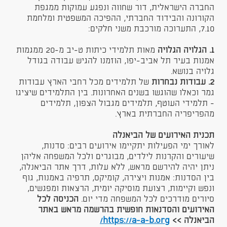
החברה הישראלית, דור שחווה ונפגע עמוקות ממגפת
הקורונה והבידוד החברתי, ההפיכה המשפטית ומלחמת
7.10, התערוכה מורכבת משני חלקים:
1.
הגלויה הגלויה
מאות תלמידי כיתות ט-יב מ-20 ממגמות
אמנות בעיר תל אביב-יפו, הוזמנו להגיש עבודה בגודל
גלויה בנושא.
2.
עבודות נבחרות
של תלמידים מכל רחבי הארץ עבודות
גמר וכאלו שהוגשו בשנים האחרונות. בין התלמידים שיציגו
- תלמידי העוטף, תלמידים מגבול הצפון, תלמידים
מהפריפריה החברתית בארץ.
תכנית האירועים של הביאנלה
לאורך ימי הפעילות יתקיימו אירועים רבים: סדנות,
שיעורים והקרנות לילדים, מבוגרים ולכל המשפחה אליהן
ניתן יהיה להירשם מראש, ללא עלות, דרך אתר הביאנלה,
בין הסדנות: אמנות ויצירה, קומיקס, תרפיה באמנות, גוף
ונפש וקיימות, רצועת מוסיקה יומית, הרצאות ומפגשים,
סיורים מודרכים לכל המשפחה מדי יום.
הכניסה לכל
האירועים והסדנאות חופשית בהרשמה מראש באתר
הביאנלה >>
https://a-a-b.org/​​