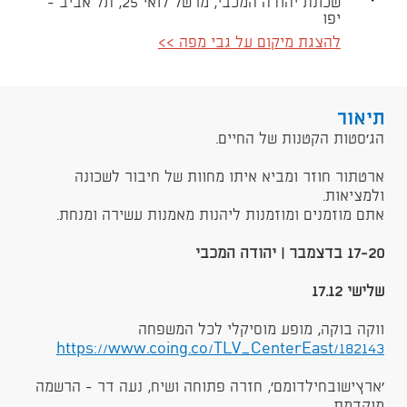
שכונת יהודה המכבי, מרשל לואי 25, תל אביב -
יפו
להצגת מיקום על גבי מפה >>
תיאור
​הג׳סטות הקטנות של החיים.
ארטתור חוזר ומביא איתו מחוות של חיבור לשכונה
ולמציאות.
אתם מוזמנים ומוזמנות ליהנות מאמנות עשירה ומנחת.
17-20 בדצמבר | יהודה המכבי
שלישי 17.12
ווקה בוקה, מופע מוסיקלי לכל המשפחה
https://www.coing.co/TLV_CenterEast/182143
׳ארץישובחילדומם׳, חזרה פתוחה ושיח, נעה דר - הרשמה
מוקדמת