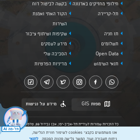
חילופי מחזיקים בארנונה
בקשה לביטול דוח
תל-קריירה
הקוד האתי ואמנת
השירות
תו חניה
שקיפות ושיתוף ציבור
תשלומים
מידע לעסקים
Open Data
הסביבה שלי
תנאי השימוש
מדיניות הפרטיות
מפות GIS
מידע על נגישות
כל הזכויות שמורות לעיריית תל-אביב-יפו, אבן גבירול 69, טלפון:
3013* מהנייד. האתר מספק מידע כללי בלבד.
אנו משתמשים בקבצי cookies לשיפור חווית הגלישה,
הנוסח המחייב הוא זה הקבוע בהוראות הדין הרלוונטיות כפי שתהיינה
בתוקף מעת לעת
ניתוח תעבורה ועוד. המשך גלישה מהווה הסכמה
לתנאי