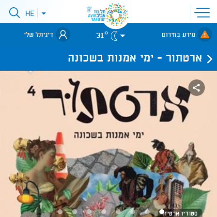
פתיחת
HE
פתיחת
תפריט
תפריט
שפות
לאתר עיריית
אתר
31°
מידע בחירום
דיגיתל שלי
תל-אביב
ארטתור - ימי אמנות בשכונה
סטודיו ארטיזו