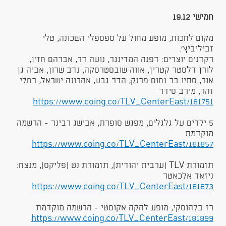
חמישי 19.12
מקום לחכות, מופע מחול על ספספלי השכונה, טלי
זביליביץ׳.
רקדנים יוצרים: דפנה המדינגר, נועה דר, אברהם חזין,
לורן דלסטר קטרין, אווה שובסטרסקה, נדב שרון, אביה גן
אור, סתיו בר נחום פרנק, הדר גבע, אהרונה ישראל, רחלי
זהר, מירב סידר
https://www.coing.co/TLV_CenterEast/181751
5 ילדים על גלגלים, מפגש סופרת, אבישג רבינר - הרשמה
מוקדמת
https://www.coing.co/TLV_CenterEast/181857
תזמורת TLV (ערבית יהודית), תזמורת נט (פליקס), מנצח:
ניזאד אלכאטר
https://www.coing.co/TLV_CenterEast/181873
רז בלהוסקי, מופע להקה אקוסטי - הרשמה מוקדמת
https://www.coing.co/TLV_CenterEast/181899