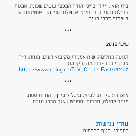
בית הוא..., ילדי בי״ס יהודה המכבי עושים שכונה, אמנות
קהילתית על גדר תמ״א. אבשלום סולימן | אנטיגונוס 5
בשיתוף דמרי בעיר
***
שישי 20.12
תנועה מחלימה, שיח אמניות מקיבוץ רעים, מנחה: ד״ר
אביב לבנת -הרשמה מוקדמת
https://www.coing.co/TLV_CenterEast/182142
***
אוצרות: טלי זבילביץ׳, מיכל ליבליך, יהודית פסוב
​​​​​מנהל קהילה, תרבות וספורט | אגף מרכז מזרח ​
עזרי נגישות
כמפורט בגוף הפרסום