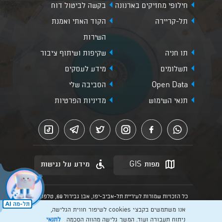
חילופי מחזיקים בארנונה
בקשה לביטול דוח
תל-קריירה
הקוד האתי ואמנת
השירות
תו חניה
שקיפות ושיתוף ציבור
תשלומים
מידע לעסקים
Open Data
הסביבה שלי
תנאי השימוש
מדיניות הפרטיות
מפות GIS
מידע על נגישות
כל הזכויות שמורות לעיריית תל-אביב-יפו, אבן גבירול 69, טלפון:
3013* מהנייד. האתר מספק מידע כללי בלבד.
אנו משתמשים בקבצי cookies לשיפור חווית הגלישה,
הנוסח המחייב הוא זה הקבוע בהוראות הדין הרלוונטיות כפי שתהיינה
בתוקף מעת לעת
ניתוח תעבורה ועוד. המשך גלישה מהווה הסכמה
לתנאי