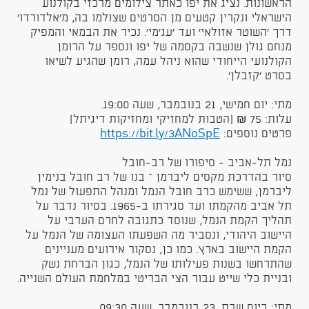
הראשונות. נציג את יפו כאתר צילומים מרכזי בקולנוע
הישראלי ונקרין קטעים מן הסרטים שצולמו בה, מ'אלדורדו'
דרך 'השוטר אזולאי' ועד 'עג'מי'. נכיר את הבמאי והמפיק
מנחם גולן שנשבה בקסמה של יפו ונספר על הרומן
הקולנועי הייחודי שהוא ניהל עמה, רומן שהגיע לשיאו
בסרט 'קזבלן'.
מתי: יום חמישי, 21 בנובמבר, שעה 19:00.
עלות: 75 ₪ (הטבות למחזיקי ומחזיקות דיגיתל)
פרטים נוספים:
https://bit.ly/3ANoSpE
נמל תל-אביב - סיפורו של רב-חובל
סיור בהדרכת מקסים ליברמן – בנו של רב חובל בנימין
ליברמן, ששימש כרב חובל הנמל ומנהל התפעול של נמל
תל אביב מהקמתו ועד סגירתו ב-1965. בסיור נדבר על
תהליך הקמת הנמל, שנוסד כתגובה לחרם הערבי על
היישוב היהודי, ונסביר מה השפעתו העצומה של הנמל על
הקמת היישוב בארץ. כמו כן, נסקור אירועים מעניינים
שהתרחשו בשנות פעילותו של הנמל, כגון הברחת נשק
ובניית כלי שייט עבור הצי הבריטי במלחמת העולם השנייה.
מתי: ביום שבת, 23 בנובמבר, שעה 09:30.