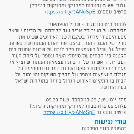
עלות: 65 ₪ (הטבות למחזיקי ומחזיקות דיגיתל)
פרטים נוספים:
https://bit.ly/3ANoSpE
לכבוד כ"ט בנובמבר - שביל העצמאות
מלידתה של העיר תל אביב ועד ללידתה של מדינת ישראל
מסע היסטורי מרתק בעקבות שני האירועים ששינו את
גורלו של העם היהודי ועיצבו את זהותו המתחדשת בארצו.
נטייל על שביל העצמאות בלב ליבה של שכונת אחוזת בית
הקטנה בין הבתים של מייסדי העיר ונספר על לידת העיר
העברית הראשונה על יד בית העצמאות המתחדש נציץ אל
מאחורי הקלעים של טקס הכרזת המדינה והחתימה על
מגילת העצמאות ונספר על תהליך השיקום והשימור של
הבית בו התקיים האירוע הגדול ביותר בתולדות ישראל
בעת החדשה.
מתי: יום שישי, 29 בנובמבר, שעה 09:30.
עלות: 65 ₪ (הטבות למחזיקי ומחזיקות דיגיתל)
פרטים נוספים:
https://bit.ly/3ANoSpE
עזרי נגישות
כמפורט בגוף הפרסום