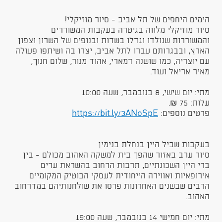
הימים היחפים של תל אביב - סיור מוזיקלי!
סיור מוזיקלי מלווה בגיטרה בעקבות המשוררים
והמשוררות שנולדו וגדלו בשדות ובנופים של השרון וצפון
הארץ, ובבגרותם עברו לתל אביב, יצרו בה ושיתפו פעולה
עם יוצריה, כמו שושנה דמארי, אהוד מנור, שלום חנוך,
מאיר אריאל ועוד.
מתי: יום שישי, 8 בנובמבר, שעה 10:00
עלות: 75 ₪.
פרטים נוספים:
https://bit.ly/3ANoSpE
בעקבות שביל היין בנחלת בנימין
סיור ערב באזור שהפך בית למשקה האהוב מכולם - בין
ברי היין השכונתיים, תרבות הרחוב בהשראת ערים
אירופאיות ואווירה הייחודית לעסקי הבוטיק המקומיים
הרבים שבשנים האחרונות פרסו את שולחנותיהם במדרחוב
האהוב.
מתי: יום חמישי 14 בנובמבר, שעה 19:00