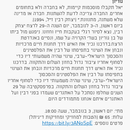
גוריון
"אל תקבלו מוסכמות קיימות, לא בחברה ולא בתחומים
אחרים. החברה צריכה לדעת להשתנות. חברה או מדינה
שלא משתנה, מתנוונת.״ (יצחק רבין ז״ל, 1994).
ביום ראשון, ה-3 לנובמבר, יום השנה ה-29 לרצח יצחק
רבין, נצא לסיור רגלי בעקבות חייו וחזונו. ניפגש מול ביתו
של בן גוריון בשד׳ הקרויה על שמו, ונסיים באנדרטת
הרצח.בדרכנו נכיר את האיש דרך תחנות חיים מרכזיות
ונבחן את השינוי בתפיסתו של רבין את הפלסטינים
והסכסוך הישראלי-ערבי, שינוי שהיה משמעותי דיו כדי
לסחוף אחריו ציבור גדול בחזון השלום והתקווה. בדרכנו
נכיר את האיש דרך תחנות חיים מרכזיות ונבחן את השינוי
בתפיסתו של רבין את הפלסטינים והסכסוך
הישראלי-ערבי, שינוי שהיה משמעותי דיו כדי לסחוף אחריו
ציבור גדול בחזון השלום והתקווה. בפרפסקטיבה של 29
השנים שחלפו נסתכל על האתגרים שעמדו בפני רבין ועל
האתגרים איתם אנחנו מתמודדים היום.
מתי: יום ראשון, 3 בנובמבר, שעה 18:00.
עלות: 65 ₪ (הטבות למחזיקי ומחזיקות דיגיתל)
פרטים נוספים:
https://bit.ly/3ANoSpE