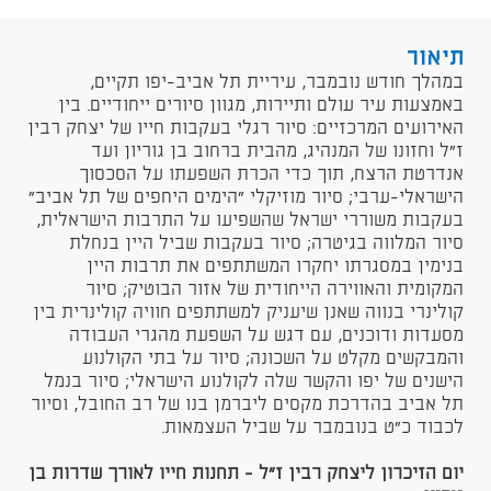
תיאור
במהלך חודש נובמבר, עיריית תל אביב-יפו תקיים,
באמצעות עיר עולם ותיירות, מגוון סיורים ייחודיים. בין
האירועים המרכזיים: סיור רגלי בעקבות חייו של יצחק רבין
ז"ל וחזונו של המנהיג, מהבית ברחוב בן גוריון ועד
אנדרטת הרצח, תוך כדי הכרת השפעתו על הסכסוך
הישראלי-ערבי; סיור מוזיקלי "הימים היחפים של תל אביב"
בעקבות משוררי ישראל שהשפיעו על התרבות הישראלית,
סיור המלווה בגיטרה; סיור בעקבות שביל היין בנחלת
בנימין במסגרתו יחקרו המשתתפים את תרבות היין
המקומית והאווירה הייחודית של אזור הבוטיק; סיור
קולינרי בנווה שאנן שיעניק למשתתפים חוויה קולינרית בין
מסעדות ודוכנים, עם דגש על השפעת מהגרי העבודה
והמבקשים מקלט על השכונה; סיור על בתי הקולנוע
הישנים של יפו והקשר שלה לקולנוע הישראלי; סיור בנמל
תל אביב בהדרכת מקסים ליברמן בנו של רב החובל, וסיור
לכבוד כ"ט בנובמבר על שביל העצמאות.
יום הזיכרון ליצחק רבין ז"ל - תחנות חייו לאורך שדרות בן