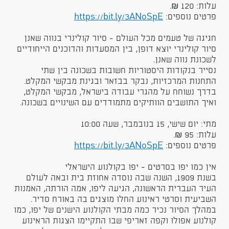
עלות: 120 ₪.
פרטים נוספים:
https://bit.ly/3ANoSpE
חגיגה של טעמים מכל העולם - סיור קולינרי בנווה שאנן
סיור קולינרי יוצא דופן, בין המסעדות והדוכנים הייחודיים
לשכונת נווה שאנן.
נסייר בנקודות היסטוריות חשובות בשכונה בין שתי
התחנות המרכזיות, נבקר בבזאר ובגינת מבקשי המקלט.
בדרך נשוחח על מהגרי עבודה בישראל, מבקשי המקלט,
ואיך התושבים הוותיקים מתמודדים עם השינויים בשכונה.
מתי: יום שישי, 15 בנובמבר, שעה 10:00
עלות: 95 ₪.
פרטים נוספים:
https://bit.ly/3ANoSpE
אין כמו יפו בסרטים - יפו בקולנוע הישראלי
בשנת 1909, השנה שבה נוסדה אחוזת בית ובאה לעולם
העיר העברית הראשונה, הגיעה ליפו, אמה הורתה, האמנות
השביעית וסרטי ראינוע החלו מוצגים בה באורח סדיר.
במהלך הסיור נכיר כמה מבתי הקולנוע הישנים של יפו, כמו
קולנוע אפולו וקפה זאריפי שבו התקיימו הצגות הראינוע