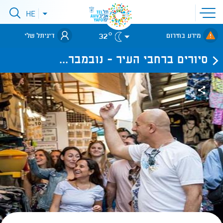
פתיחת
HE
פתיחת
תפריט
תפריט
שפות
לאתר עיריית
אתר
32°
מידע בחירום
דיגיתל שלי
תל-אביב
סיורים ברחבי העיר - נובמבר...