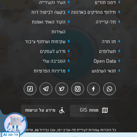
זימון תורים
העיר והעירייה
חילופי מחזיקים בארנונה
בקשה לביטול דוח
תל-קריירה
הקוד האתי ואמנת
השירות
תו חניה
שקיפות ושיתוף ציבור
תשלומים
מידע לעסקים
Open Data
הסביבה שלי
תנאי השימוש
מדיניות הפרטיות
מפות GIS
מידע על נגישות
כל הזכויות שמורות לעיריית תל-אביב-יפו, אבן גבירול 69, טלפון:
3013* מהנייד. האתר מספק מידע כללי בלבד.