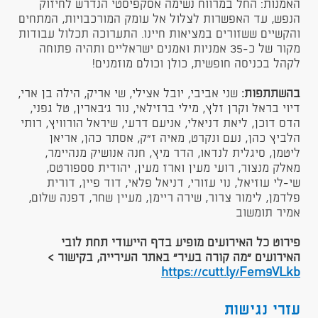
האמנות: החל במרווח נשימה אסקפיסטי הנדרש לחיזוק
הנפש, עד האפשרות לצלול אל עומק המורכבויות, המתחים
והקשיים ששזורים במציאות חיינו. התערוכה תכלול עבודות
מקור של כ-35 אמניות ואמנים ישראליים ותהיה פתוחה
לקהל בכניסה חופשית, כולן וכולם מוזמנים!
בהשתתפות:
שני אביבי, יובל אצילי, שי אריק, הילה בן ארי,
דיוי בראל וקרן זלץ, מילי ברזילאי, נור ג'בארין, טל גפני,
הדס דוכן, ליאת דניאלי, אניעם דרעי, שיראל הורוויץ, רותי
הלביץ כהן, נעם ונקרט, מאיה ז"ק, אסתר כהן, אריאן
ליטמן, סיגלית לנדאו, הדר מיץ, חנה אנושיק מנהיימר,
מאלק מנצור, רועי מעין וארז מעין, יהודית סספורטס,
שי-לי עוזיאל, נוי עזורי, דניאל פלאי, דוד פיין, דורית
פלדמן, לימור צרור, שירה ריימן, מעיין שחר, דפנה שלום,
אמיר תומשוב
פירוט כל האירועים מופיע בדף הייעודי תחת לובי
האירועים "מה קורה בעיר" באתר העירייה, בקישור >
https://cutt.ly/Fem9VLkb​
עזרי נגישות