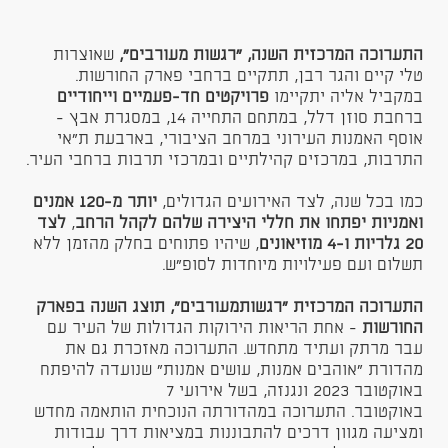
התערוכה המרכזית השנה, ״רגשות מעורבים״,
שאוצרות
טלי קיים והגר רבן, תתקיים ברחבי פארק החורשות.
במקביל אליה יתקיימו
פרויקטים חד-פעמיים וייחודיים
ברחבת סוזן דלל, במתחם התחייה 14, במסגרת אבץ -
אוסף האמנות העירוני במרחב הציבורי, בארבעת ת"אי
התרבות, במרכזים קהילתיים ובמרכזי תרבות ברחבי העיר.
כמו בכל שנה, לצד האירועים הגדולים,
יותר מ-120 אמנים
ואמניות יפתחו את חללי היצירה שלהם לקהל הרחב
,
לצד
20 גלריות ו-4 מוזיאונים
, שיהיו פתוחים בחלק מהזמן ללא
תשלום ועם פעילויות מיוחדות לסופ"ש.
התערוכה המרכזית "רגשותמעורבים", תוצג השנה
בפארק
החורשות
- אחת הריאות הירוקות הגדולות של העיר עם
עבר מרתק ועתיד מתחדש. התערוכה מאזכרת גם את
מהדורת "אוהבים אמנות, עושים אמנות" שנועדה להיפתח
באוקטובר 2023 ונגנזה, בשל אירועי 7
באוקטובר. התערוכה במהדורתה הנוכחית הותאמה מחדש
ומציעה מגוון דרכים להתבוננות במציאות דרך עבודות