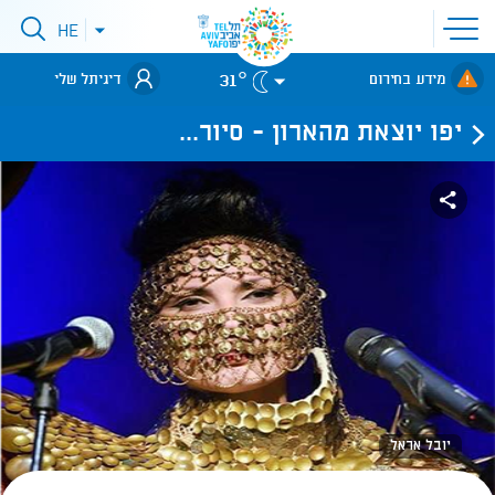
פתיחת
HE
פתיחת
תפריט
תפריט
שפות
לאתר עיריית
אתר
31°
מידע בחירום
דיגיתל שלי
תל-אביב
יפו יוצאת מהארון - סיור...
יובל אראל