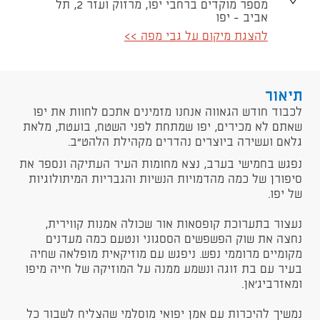
מספר מוקדים ברחבי יפו, מרזוק ועזר 2, תל
אביב - יפו
להצגת מיקום על גבי מפה >>
תיאור
​לכבוד חודש הגאווה אנחנו מזמינים אתכם לחוות את יפו
שאתם לא מכירים, יפו שמתחת לפני השטח, בועטת, מלאת
גלאם ועשירה ביוצרים נהדרים מקהילת הלהט"ב.
נפגש בחמישי בערב, נצא מחומות העיר העתיקה ונספר את
סיפורן של כמה מהדמויות הנשיות והגבריות המיתולוגיות
של יפו.
נעצור בתערוכת קופסאות אור שכולה אמנות קווירית,
נחצה את שוק הפשפשים הססגוני ונטעם כמה מעדנים
מקומיים מרוממי נפש. ניפגש עם מוזיקאית מופלאה שחיה
בעיר עם בת זוגה ונשמע ממנה על המוזיקה של חייה מיפו
ומאזרביג'אן.
נמשיך להיכרות עם אמן יפואי מוסלמי שהצליח לשבור כל