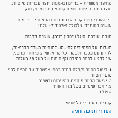
מחיצה אפשרית - בחיים ובאמנות ויוצר עבודות פיוטיות,
עוצמתיות ורגישות, שמחבקות את יפו חיבוק חזק.
כל האתרים שנבקר בהם עומדים בהנחיות לגבי כמות
אנשים המותרת. אלכוג'ל ואלכוהול- עלינו.
מנחה ועורכת: סיגל וייסבין רוזמן, אוצרת תרבות.
הערות: על המסיירים להישמע להנחיות משרד הבריאות;
להגיע עם מסכה ולשמור על מרחק של 2 מ' אחד מהשני.
אין להגיע לסיור במידה וקיים חום של מעל 38 מעלות
1. ביטול הסיור וקבלת החזר כספי אפשרית עד יומיים לפני
מועד הסיור
2. יציאת הסיור מותנית במינימום נרשמים
3. ייתכנו שינויים בשל מזג האוויר
4 ט.ל.ח
קרדיט תמונה : יובל אראל
הסדרי תנועה וחניה