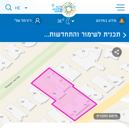
פתיחת
HE
פתיחת
תפריט
תפריט
שפות
לאתר עיריית
אתר
31°
מידע בחירום
דיגיתל שלי
תל-אביב
תכנית לשימור והתחדשות...
תיחום התכנית