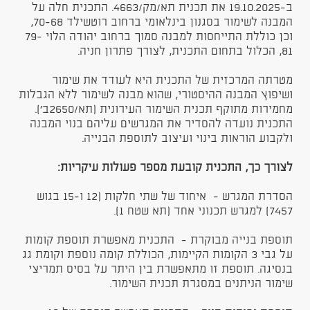
ב-19.10.2025 את תכנית תא/מק/4663. התכנית חלה על
המבנה לשימור בסגנון בינלאומי ברחוב רוטשילד 70-68,
וכן כוללת התייחסות למבנה סמוך ברחוב יהודה הלוי 79-
81, הכלול בתחום התכנית, לצורך פתרון חניה.
מטרתה המרכזית של התכנית היא לעודד את שימור
ושיפוץ המבנה ההיסטורי, שהוא מבנה לשימור ללא הגבלות
מחמירות מתוקף תכנית השימור העירונית (תא/2650ב').
התכנית נועדה להסדיר את המגרשים עליהם בנוי המבנה
ולקבוע הוראות בינוי ועיצוב לתוספת הבנייה.
לצורך כך, התכנית קובעת מספר פעולות עיקריות:
הסדרת המגרש - איחוד של שתי חלקות (12 ו-15 בגוש
7457) למגרש תכנוני אחד (תא שטח 1).
תוספת בנייה מבוקרת - התכנית מאפשרת תוספת קומות
על גבי 3 הקומות הקיימות, הכוללת קומה נוספת וקומת גג
בנסיגה. תוספת זו מתאפשרת בין היתר על בסיס תמריצי
שימור הניתנים במסגרת תכנית השימור.