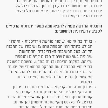
תוספת יחידות דיור - התכנית תאפשר הוספה של 12
יחידות דיור חדשות למבנה, כך שבסך הכול יכלול 24
יחידות דיור. חשוב לציין כי התכנית אוסרת על פיצול
יחידות הדיור בקומת הגג.
התכנית החדשה צפויה להביא עמה מספר יתרונות מרכזיים
לסביבה העירונית ולתושבים:
בנייה בת קיימא ושימור מורשת אדריכלית - היתרון
הבולט ביותר הוא הבטחת שיפוצו ושימורו של המבנה
הקיים, בעל החשיבות האדריכלית. התחדשות
עירונית באמצעות שימור מבנים קיימים ותוספת
עליהם, במקום הריסה ובנייה מחדש, נחשבת לפעולה
בת קיימא המכבדת את המרקם ההיסטורי של "העיר
הלבנה". התכנית כוללת גם התייחסות לניהול מי נגר
(מי גשמים) ונספח מחייב לשימור עצים בוגרים
במגרש.
פתרון חניה תת-קרקעי - התכנית מסדירה פתרון
חניה מקיף על ידי הקמת חניון תת-קרקעי בן 5
קומות מרתף. חניון זה ישרת הן את 24 יחידות הדיור
ברוטשילד 68-70 (הקיימות והחדשות) והן את 18
יחידות הדיור הקיימות במבנה לשימור הסמוך