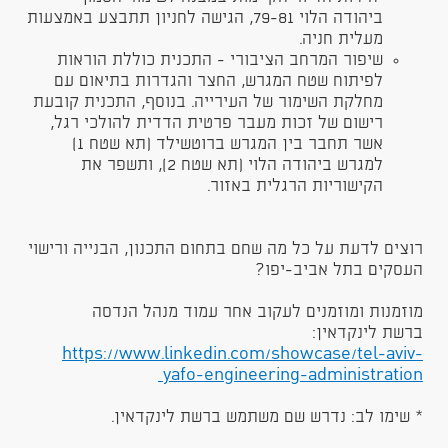
ביהודה הלוי 79-81, הגישה לחניון תתבצע באמצעות
מעלית חניה.
שיפור המרחב הציבורי - התכנית כוללת הוראות
לפיתוח שטח המגרש, החצר והגדרות בתיאום עם
מחלקת השימור של העירייה. בנוסף, התכנית קובעת
רישום של זכות מעבר פרטית הדדית להולכי רגל,
אשר תחבר בין המגרש ברוטשילד (תא שטח 1)
למגרש ביהודה הלוי (תא שטח 2), ותשפר את
הקישוריות הרגלית באזור.
רוצים לדעת על כל מה שחם בתחום התכנון, הבנייה ורישוי
העסקים בתל­ אביב-יפו?
מוזמנות ומוזמנים לעקוב אחר עמוד מנהל הנדסה
ברשת לינקדאין:
https://www.linkedin.com/showcase/tel-aviv-
yafo-engineering-administration
* שימו לב: נדרש שם משתמש ברשת לינקדאין.​