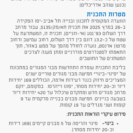
(כנען שנהב אדריכלים)
מטרות התכנית
הוועדה המקומית לתכנון ובנייה תל אביב-יפו הפקידה
ב-26 במרץ 2025 את תכנית תא/מק/5135, עבור מרחב
דרך השלום 93–101 (אי-זוגיים). תכנית זו, המשתרעת על
שטח של כ-13.2 דונם בין דרך השלום, רחוב עמישב ורחוב
מרטון ארנסט, נועדה לחולל מהפך של ממש באזור, תוך
התאמתו לסטנדרטים מודרניים ומתן מענה לצרכים
המשתנים של התושבים.
בליבת התכנית עומדת התחדשות מבני המגורים במתכונת
של "פינוי-בינוי" חמישה מבני מגורים טוריים ישנים
המצריכים חיזוק כנגד רעידות אדמה, הכוללים 169 יחידות
דיור וכ-20 יחידות מסחר, יפונו וייהרסו. במקומם, יוקם
מרחב מגורים חדש ומתקדם שיכלול עד 420 יחידות דיור
בשבעה בניינים: חמישה מבנים בבנייה מרקמית עד 9
קומות ושני מגדלים עד 19 קומות.
פירוט עיקרי הוראות התכנית
:
בינוי
-
פינוי והריסה של 5 מבנים קיימים (169 דירות
וכ-20 יחידות מסחר).