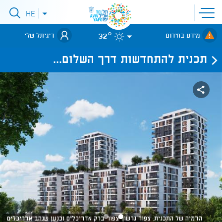
פתיחת
HE
פתיחת
תפריט
תפריט
שפות
לאתר עיריית
אתר
32°
מידע בחירום
דיגיתל שלי
תל-אביב
תכנית להתחדשות דרך השלום...
הדמיה של התכנית. צפור גרשון-צפור ברק אדריכלים וכנען שנהב אדריכלים