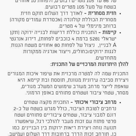
של 86 עד 105 מטרים רבועים, ולפחות 10 אחוזים
בשטח של מעל 105 מטרים רבועים.
חזית מסחרית -
לאורך דרך השלום תוקם חזית
מסחרית הכוללת קולונדה (אכסדרת עמודים מקורה)
ברוחב מינימלי של 4 מטרים.
קיימות -
התכנית כוללת דרישות לבנייה ירוקה (תקן
ישראלי 5281 ברמת 4 כוכבים לפחות), דירוג אנרגטי
A לבניין, ניצול של לפחות 80 אחוזים משטח הגגות
לגגות ירוקים/כחולים, וייצור אנרגיה ממקורות
מתחדשים.
להלן היתרונות המרכזיים של התכנית:
התכנית שמה לה למטרה מרכזית את שיפור איכות המגורים
ויצירת סביבה עירונית מגוונת, תוססת ובת קיימא. היא
שואפת לייצר מרחב מעורב שימושים המשלב מגורים,
מסחר, שטחי ציבור ושטחים פתוחים באופן הרמוני.
מרחב ציבורי איכותי -
התכנית מקצה שטחים
נרחבים לטובת הציבור, כולל מגרש בשטח של כ-2
דונם למבני ציבור, שטחים ציבוריים פתוחים ושטח
פרטי פתוח עם זכות מעבר להולכי רגל, שיאפשרו
תנועה נוחה ויצירת ריאות ירוקות בין הבניינים. כמו
כן, תורחב זכות הדרך ברחובות דרך השלום ועמישב.