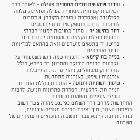
עירוב שימושים וחזית מסחרית פעילה -
לאורך דרך
השלום תוקם חזית מסחרית פעילה ומזמינה, מלווה
בקולונדה (אכסדרת עמודים מקורה), שתתרום
לחיוניות הרחוב ותספק שירותים לתושבים.
דיור בהישג יד -
מתוך מחויבות למגוון חברתי,
התכנית כוללת הקצאה משמעותית לטובת דיור
בהישג יד בתנאים מועדפים וזאת בהתאם למדיניות
הדיור העירונית.
בנייה בת קיימא -
התכנית שמה דגש משמעותי על
עקרונות הבנייה הירוקה והתכנון בר קיימא, כולל
גגות ירוקים/כחולים, ניהול מי נגר, התייעלות
אנרגטית ושימוש באנרגיה מתחדשת.
שיפור תשתיות ותנועה -
התכנית כוללת הסדרת
חנייה תת-קרקעית, הסדרת פתרונות תנועה, לרבות
שבילי אופניים, והטמנת תשתיות.
התחדשות מרחב דרך השלום 93–101 מהווה צעד חשוב
בפיתוח האזור, תוך יצירת סביבת מגורים איכותית,
מודרנית ובת קיימא עבור תושביה הנוכחיים והעתידיים של
השכונה.