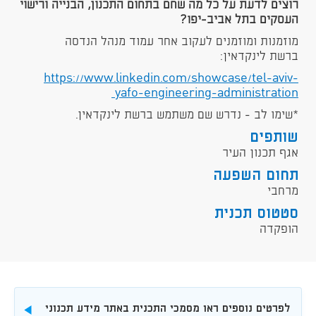
רוצים לדעת על כל מה שחם בתחום התכנון, הבנייה ורישוי
העסקים בתל­ אביב-יפו
?
מוזמנות ומוזמנים לעקוב אחר עמוד מנהל הנדסה
ברשת לינקדאין:
https://www.linkedin.com/showcase/tel-aviv-
yafo-engineering-administration
*שימו לב - נדרש שם משתמש ברשת לינקדאין.​
שותפים
אגף תכנון העיר
תחום השפעה
מרחבי
סטטוס תכנית
הופקדה
לפרטים נוספים ראו מסמכי התכנית באתר מידע תכנוני
להורדה