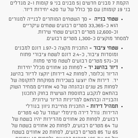
הקמת 7 מבנים חדשים (5 מבנים בני 9 קומות ו-2 מגדלים
בני 19 קומות) עם סך כולל של עד 420 יחידות דיור.
שטחי בנייה
-
סך השטחים המותרים לבנייה למגורים
הוא כ-33,365 מטרים רבועים שטחים עיקריים
וכ-12,600 מטרים רבועים שטחי שירות.
למסחר מוקצים כ-1,300 מטרים רבועים.
שטחי ציבור -
התכנית מקצה כ-1.97 דונם למבנים
ומוסדות ציבור, כ-2.4 דונם לשטח ציבורי פתוח
וכ-571 מטרים רבועים לשטח פרטי פתוח.
דיור בהישג יד -
לפחות 10 אחוזים מכלל יחידות
הדיור (כלומר, לפחות 42 דירות) יוקצו לדיור בהישג
יד. דירות אלו יוצעו בשכירות מפוקחת לתקופה של
לפחות 25 שנים ובהנחה של 40 אחוזים ממחיר השוק
בהתאם לנקבע בתוספת השישית בחוק התכנון
והבנייה ובהתאם למדיניות הדיור עירונית.
תמהיל דירות -
התכנית מחייבת גיוון בגודלי
הדירות: גודל דירה מינימלי יעמוד על 40 מטרים
רבועים, לפחות 20 אחוזים מהדירות יהיו בשטח של
עד 64 מטרים רבועים, לפחות 20 אחוזים בשטח של
65 עד 85 מטרים רבועים, לפחות 20 אחוזים בשטח