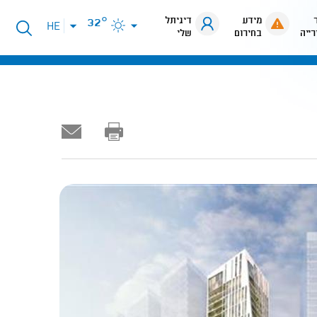
מידע
דיגיתל
32°
פתיחת
HE
רייה
בחירום
שלי
תפריט
שפות