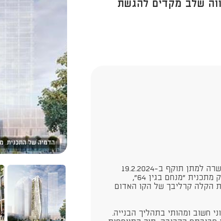
הווה שלב מקדים להגשת
הדמיה של התכנית. מש
הוועדה המקומית לתכנון ובנייה תל אביב-יפו אישרה למתן תוקף ב-19.2.2024
תכנית עיצוב ופיתוח אדריכלי תעא/4918(1) כחלק מתכנית "מנחם בגין 64",
 הקלה קרליבך של הקו האדום
י חשוב ומהותי בתהליך הבנייה.