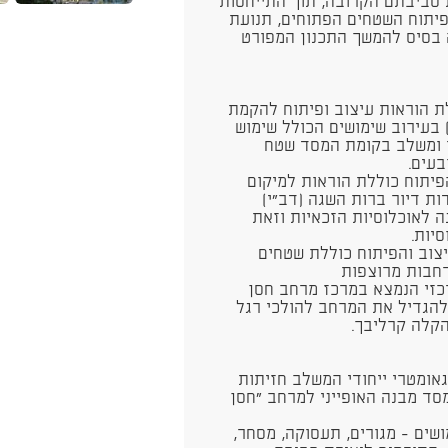
 סביבתם הקרובה, תוך התייחסות
 פיתוח השטחים הפתוחים, תנועת
וה בסיס להמשך התכנון המפורט
 הוראות עיצוב ופיתוח להקמת
כניות) בעירוב שימושים הכולל שימוש
ר ומשלב בקומת המסד שטח
פיתוח כוללת הוראות למיקום
כ-70 יחידות דיור מתוכם 30 יחידות דיור ברות השגה (דב"י)
ת במחיר מופחת לתקופה של 20 שנה לאוכלוסיות הזכאיות וזאת
יות.
צוב והפיתוח כוללת שטחים
ורחבות מרוצפות
זי הנמצא במרכז מרחב חסן
להגדיל את המרחב להולכי רגל
הקלה קרליבך.
אומטרי ייחודי המשלב חזיתות
מסד מבנה האופייני למרחב "חסן
שים - מגורים, תעסוקה, מסחר,