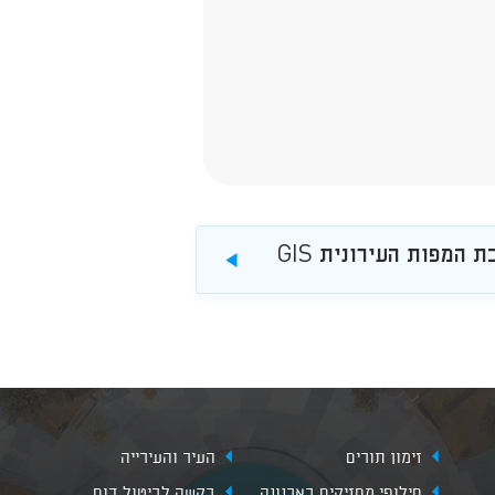
המפות העירונית GIS
להורדה
זימון תורים
העיר והעירייה
חילופי מחזיקים בארנונה
בקשה לביטול דוח