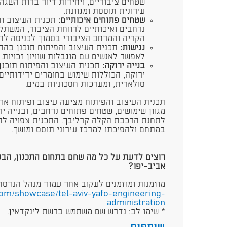
שטחים ציבוריים, ויחידות דיור ברות השגה
עירונית תוססת ומגוונת.
שטחים פתוחים איכותיים:
תכנית העיצוב ו
נרחבים ואיכותיים לרווחת הציבור, המשת
הקריה והמרחב הציבורי בסמוך לכניסה ל
נגישות:
תכנית העיצוב והפיתוח תוכנן בהת
לאפשר לאנשים עם מוגבלות שוויון זכויות.
בנייה ירוקה:
תכנית העיצוב והפיתוח תוכנ
ירוקה, הכוללות שימוש בחומרים ידידותיים
סולארית, ומערכות חסכוניות במים.
תכנית העיצוב והפיתוח מציעה עיצוב ופיתוח אדר
מגוון שימושים, שטחים פתוחים נרחבים, ובנייה י
לתחנת הרכבת הקלה קרליבך. התכנית צפויה לתר
במתחם ולהפיכתו למרכז עירוני תוסס ומושך.
רוצים לדעת על כל מה שחם בתחום התכנון, הבניי
אביב-יפו?
מוזמנות ומוזמנים לעקוב אחר עמוד מנהל הנדסה
com/showcase/tel-aviv-yafo-engineering-
administration
* שימו לב: נדרש שם משתמש ברשת לינקדאין.​