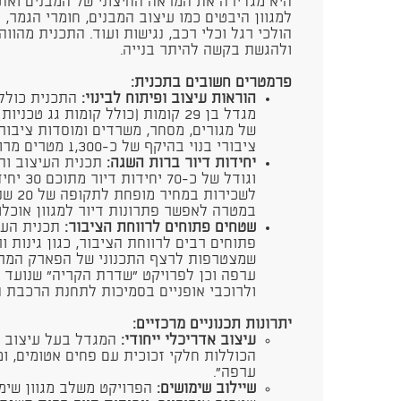
היא מגדירה את המראה החיצוני של המבנים ואת
למגוון היבטים כמו עיצוב המבנים, חומרי הגמר,
הולכי רגל וכלי רכב, נגישות ועוד. התכנית מהו
ולהגשת בקשה להיתר בנייה.
פרמטרים חשובים בתכנית:
הוראות עיצוב ופיתוח לבינוי:
התכנית כוללת
מגדל בן 29 קומות (כולל קומות גג ט
של מגורים, מסחר, משרדים ומוסדות ציבו
ציבורי בנוי בהיקף של כ-1,300 מטרים מרובעים.
יחידות דיור ברות השגה:
תכנית העיצוב וה
וגודל של 
לשכירו
במטרה לאפשר פתרונות דיור למגוון אוכלוס
שטחים פתוחים לרווחת הציבור:
תכנית העי
פתוחים רבים לרווחת הציבור, כגון גינות 
שמצטרפות לרצף התכנוני של הפארק המרכ
ערפה וכן לפרויקט "שדרת הקריה" שנועד 
ולרוכבי אופניים בסמיכות לתחנת הרכבת 
יתרונות תכנוניים מרכזיים:
עיצוב אדריכלי ייחודי:
המגדל בעל עיצוב ג
הכוללות חלקי זכוכית עם פחים אטומים, ו
ערפה".
שיילוב שימושים:
הפרויקט משלב מגוון שימו