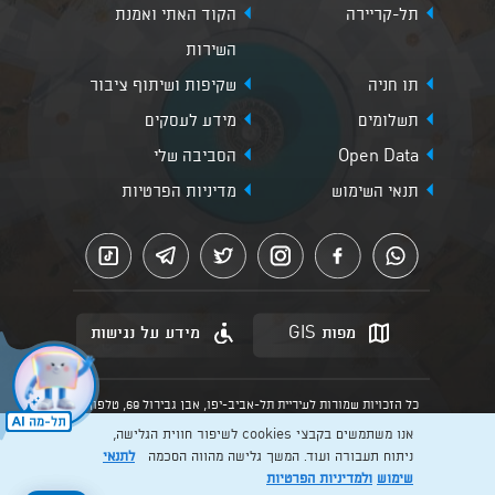
תל-קריירה
הקוד האתי ואמנת
השירות
תו חניה
שקיפות ושיתוף ציבור
תשלומים
מידע לעסקים
Open Data
הסביבה שלי
תנאי השימוש
מדיניות הפרטיות
מפות GIS
מידע על נגישות
כל הזכויות שמורות לעיריית תל-אביב-יפו, אבן גבירול 69, טלפון:
3013* מהנייד. האתר מספק מידע כללי בלבד.
אנו משתמשים בקבצי cookies לשיפור חווית הגלישה,
הנוסח המחייב הוא זה הקבוע בהוראות הדין הרלוונטיות כפי שתהיינה
בתוקף מעת לעת
ניתוח תעבורה ועוד. המשך גלישה מהווה הסכמה
לתנאי
שימוש
ולמדיניות הפרטיות
Created by: Layer. Digital studio