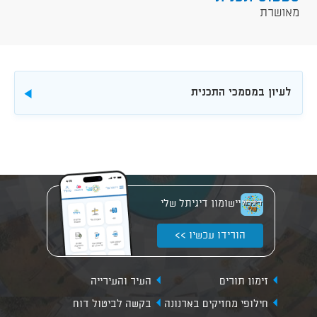
מאושרת
לעיון במסמכי התכנית
להורדה
יישומון דיגיתל שלי
הורידו עכשיו >>
זימון תורים
העיר והעירייה
חילופי מחזיקים בארנונה
בקשה לביטול דוח