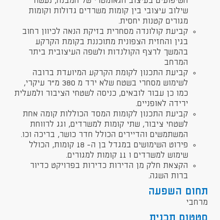
השיפועים בעיצוב הגאומטרי של המבנה, נעשה
שילוב עיצובי בין קומות משרדים גדולות וקומות
מגורים קטנות יחסית.
קביעת קולונדה מסחרית בזיקת הנאה לכיוון רחוב
בגין והחזית הצפונית מתוכננת בקומת הקרקע
בהמשך לרצף הקולנדות ולשפה העיצובית ביתר
המרחב
קביעת התכנון לקומת הקרקע המיועדת ברובה
לשימוש מסחרי בשטח שלא ירד מ 380 מ"ר עיקרי,
כמו כן עבור לובאים, כניסה לשטחי הציבור ולמעלית
ירידה לאופניים.
קביעת התכנון לקומות המסד הכוללות קומה אחת
לשטחי ציבור, שתי קומות למשרדים, וגג לרווחת
המשתמשים והדיירים הכולל חדר כושר, בריכה וכו.
פירוט השימושים במגדל בן ה- 18 קומות, הכולל
שימוש למשרדים ו 11 קומות למגורים.
הקצאת חלק מן הדירות כדירות בפרויקט כדיור
ברות השגה.
תחום השפעה
מרחבי
סטטוס תכנית