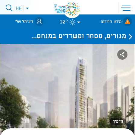
פתיחת
HE
פתיחת
תפריט
תפריט
שפות
לאתר עיריית
אתר
32°
מידע בחירום
דיגיתל שלי
תל-אביב
מגורים, מסחר ומשרדים במנחם...
הדמיה