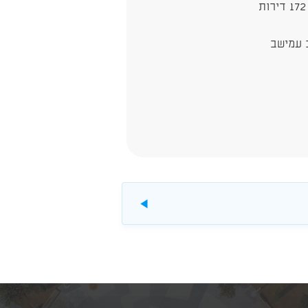
 עמישב
להורדה