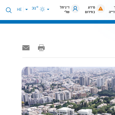
מידע
דיגיתל
31°
פתיחת
HE
רייה
בחירום
שלי
תפריט
שפות