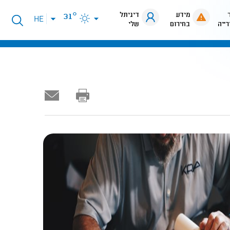
מידע
דיגיתל
31°
פתיחת
HE
רייה
בחירום
שלי
תפריט
שפות