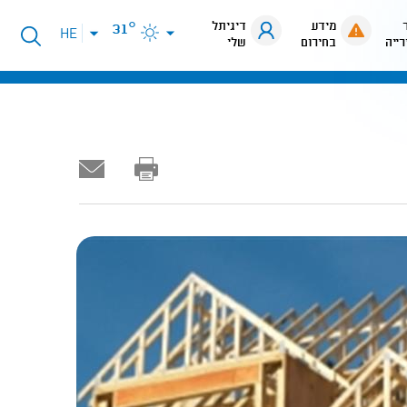
מידע
דיגיתל
31°
פתיחת
HE
רייה
בחירום
שלי
תפריט
שפות