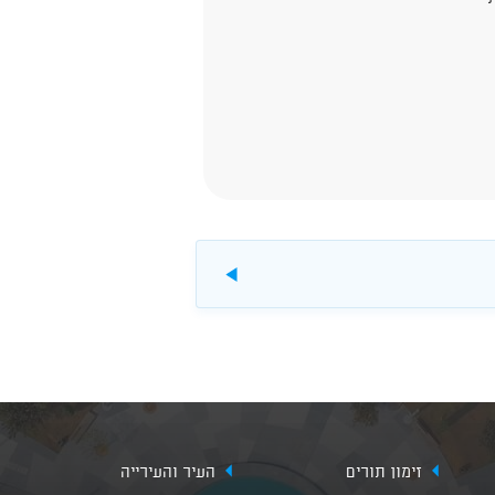
להורדה
זימון תורים
העיר והעירייה