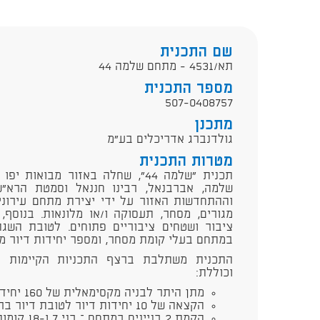
שם התכנית
תא/4531 - מתחם שלמה 44
מספר התכנית
507-0408757
מתכנן
גולדנברג אדריכלים בע"מ
מטרות התכנית
תכנית "שלמה 44", שחלה באזור מבו
שלמה, אברבנאל, רבינו חננאל וסמטת הרא"
וההתחדשות האזור על ידי יצירת מתחם עירוני
מגורים, מסחר, תעסוקה ו/או מלונאות. בנוסף, 
במתחם בעלי קומת מסחר, ומספר יחידות דיור מקסי
התכנית משתלבת ברצף התכניות הקיימות ו
וכוללת:
מתן היתר לבניה מקסימאלית של 160 יחידות דיור
הקצאה של 10 יחידות דיור לטובת דיור בר השגה
הקמת 2 בניינים במתחם – בני 7 ו-18 קומות