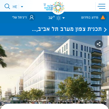
פתיחת
HE
פתיחת
תפריט
תפריט
שפות
לאתר עיריית
אתר
32°
מידע בחירום
דיגיתל שלי
תל-אביב
תכנית צפון מערב תל אביב,...