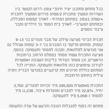
בכל מתחם מתוכנן "ציר חינוך" צפון-דרום הקושר בין
השדרות ונמשיך מתכנית 3700/2 מדרום וממשיך לתכנית
3700/4 בצפון. במתחם המזרחי- לאורך קמפוס המכללה,
ובמתחם המערבי- לאורך בית הספר גני הילדים ומבני
ציבור נוספים.
תכנית הבינוי מציעה שילוב של מבני מגורים בני 9-13
קומות, ומתחם מרקמי בו המבנים בני 3-7 קומות שכולל גם
שני מגרשים למלונאות, ומבנה למסחר ותעסוקה. בנוסף,
מציעה התכנית שטחי מסחר במפלס הרחוב ברחובות
הראשיים, וכן מסחר נקודתי בליבות השכונה ואפשרות
לעירוב שימושים כגון מלונאות ותעסוקה. החנייה לכל
המתחם כוללת חניונים תת קרקעיים במגרשי הבנייה וחניה
עילית בתחום הרחובות.
התכנית מאפשרת 295,920 מ"ר זכויות למגורים, 2,750
יח"ד, 32,974 מ"ר למבנים ומוסדות ציבור, 11,238 מ"ר
למסחר ו-5,058 מ"ר לתעסוקה.
מתחם זה כפוף למגבלות הגובה והרעש של שדה התעופה