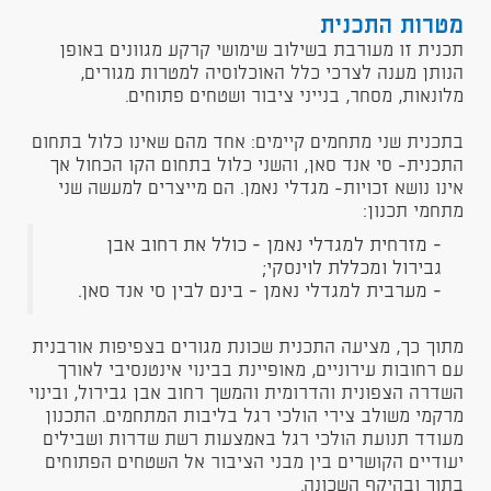
מטרות התכנית
תכנית זו מעורבת בשילוב שימושי קרקע מגוונים באופן
הנותן מענה לצרכי כלל האוכלוסיה למטרות מגורים,
מלונאות, מסחר, בנייני ציבור ושטחים פתוחים.
בתכנית שני מתחמים קיימים: אחד מהם שאינו כלול בתחום
התכנית- סי אנד סאן, והשני כלול בתחום הקו הכחול אך
אינו נושא זכויות- מגדלי נאמן. הם מייצרים למעשה שני
מתחמי תכנון:
- מזרחית למגדלי נאמן - כולל את רחוב אבן
גבירול ומכללת לוינסקי;
- מערבית למגדלי נאמן - בינם לבין סי אנד סאן.
מתוך כך, מציעה התכנית שכונת מגורים בצפיפות אורבנית
עם רחובות עירוניים, מאופיינת בבינוי אינטנסיבי לאורך
השדרה הצפונית והדרומית והמשך רחוב אבן גבירול, ובינוי
מרקמי משולב צירי הולכי רגל בליבות המתחמים. התכנון
מעודד תנועת הולכי רגל באמצעות רשת שדרות ושבילים
יעודיים הקושרים בין מבני הציבור אל השטחים הפתוחים
בתוך ובהיקף השכונה.