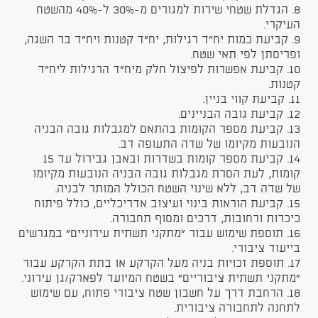
8. הגדלת שטחי שירות למגורים מ-30% ל-40% מהשטח
העיקרי.
9. קביעת כמות יח"ד רגילות, יח"ד קטנות ויח"ד בר השגה,
ופריסתן לפי תאי שטח.
10. קביעת אפשרות לפיצול חלק מיח"ד הרגילות ליח"ד
קטנות.
11. קביעת קווי בניין.
12. קביעת גובה הבניינים.
13. קביעת מספר הקומות בהתאם למגבלות גובה הבניה
הנובעות מקיומו של שדה התעופה דב.
14. קביעת מספר קומות בשדרות ובאבן גבירול עד 15
קומות, לעת הסרת מגבלות גובה הבניה הנובעות מקיומו
של שדה דב, ללא שינוי השטח הכולל המותר לבניה.
15. קביעת הוראות בינוי ועיצוב אדריכליים, כולל פיתוח
כיכרות ורחובות, דרכים ומסוף תחבורה.
16. תוספת שימוש עבור "מתקני תשתית עירוניים" במגרשים
בייעוד ציבורי.
17. תוספת זכויות בניה מעל הקרקע או בתת הקרקע עבור
"מתקני תשתית ציבוריים" בשטח המיועד לפארק/גן עירוני.
18. הרחבת דרך על חשבון שטח ציבורי פתוח, עם שימוש
לתחנה לתחבורה ציבורית.