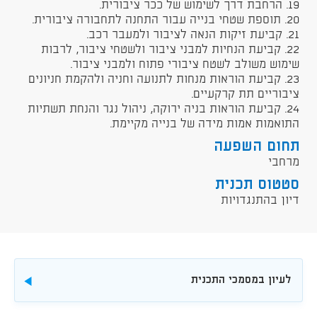
19. הרחבת דרך לשימוש של ככר ציבורית.
20. תוספת שטחי בנייה עבור התחנה לתחבורה ציבורית.
21. קביעת זיקות הנאה לציבור ולמעבר רכב.
22. קביעת הנחיות למבני ציבור ולשטחי ציבור, לרבות
שימוש משולב לשטח ציבורי פתוח ולמבני ציבור.
23. קביעת הוראות מנחות לתנועה וחניה ולהקמת חניונים
ציבוריים תת קרקעיים.
24. קביעת הוראות בניה ירוקה, ניהול נגר והנחת תשתיות
התואמות אמות מידה של בנייה מקיימת.
תחום השפעה
מרחבי
סטטוס תכנית
דיון בהתנגדויות
לעיון במסמכי התכנית
להורדה