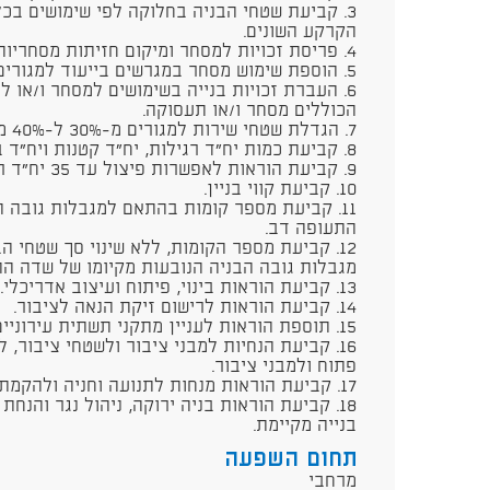
3. קביעת שטחי הבניה בחלוקה לפי שימושים בכ
הקרקע השונים.
4. פריסת זכויות למסחר ומיקום חזיתות מסחריות ופריסת זכויות לתעסוקה.
5. הוספת שימוש מסחר במגרשים בייעוד למגורים.
6. העברת זכויות בנייה בשימושים למסחר ו/או ל
הכוללים מסחר ו/או תעסוקה.
7. הגדלת שטחי שירות למגורים מ-30% ל-40% מהשטח העיקרי.
8. קביעת כמות יח"ד רגילות, יח"ד קטנות ויח"ד בהישג יד ופריסתן לפי תאי שטח.
9. קביעת הוראות לאפשרות פיצול עד 35 יח"ד רגילות לעד 70 יח"ד קטנות.
10. קביעת קווי בניין.
11. קביעת מספר קומות בהתאם למגבלות גובה ה
התעופה דב.
12. קביעת מספר הקומות, ללא שינוי סך שטחי 
מגבלות גובה הבניה הנובעות מקיומו של שדה הת
13. קביעת הוראות בינוי, פיתוח ועיצוב אדריכלי.
14. קביעת הוראות לרישום זיקת הנאה לציבור.
15. תוספת הוראות לעניין מתקני תשתית עירוניים במגרשים בייעוד ציבורי.
16. קביעת הנחיות למבני ציבור ולשטחי ציבור,
פתוח ולמבני ציבור.
17. קביעת הוראות מנחות לתנועה וחניה ולהקמת חניונים ציבוריים תת קרקעיים.
18. קביעת הוראות בניה ירוקה, ניהול נגר והנ
בנייה מקיימת.​
תחום השפעה
מרחבי