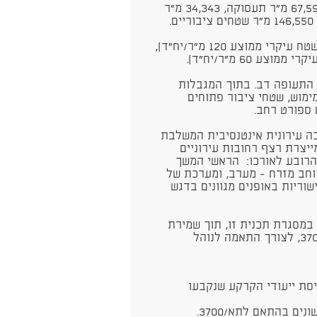
התכנית קובעת זכויות של שטחים עיקריים של 67,596 מ"ר תעסוקה, 34,343 מ"ר
בתכנית 866 דירות מתוכן 568 דירות גדולות (בשטח עיקרי ממוצע 120 מ"ר/יח"ד),
התעופה דב. בתוך המגבלות
ימוש, שטחי ציבור פתוחים
 ספורט רחב.
ה עירונית אינטנסיבית המשלבת
ייצרת רצף רחובות עירוניים
 הרובע לאורכו: הראשי המשך
רוחב מזרח - מערב, ומערכת של
שוריות באופנים מגוונים בדגש
/3700 הותאמו בשמם במסגרת תכנית זו, תוך שמירת
התכליות והשימושים על פי הוראות תכנית תא/3700, לצורך התאמה לנוהל
יסת ייעודי הקרקע שנקבעו