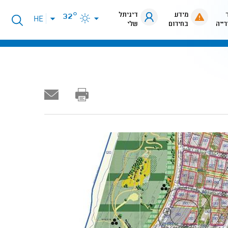
מידע
דיגיתל
32°
פתיחת
HE
רייה
בחירום
שלי
תפריט
שפות