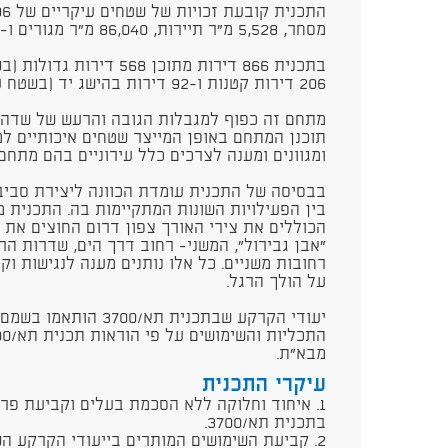
מסחר, 5,528 מ"ר תיירות, 86,040 מ"ר מגורים ו- 146,550 מ"ר שטחים ציבוריים.
206 דירות קטנות ו-92 דירות בהישג יד (בשטח עיקרי ממוצע 60 מ"ר/יח"ד).
מתחם זה כפוף למגבלות הגובה והרעש של שדה 
תוכנן המתחם באופן המייצר שטחים איכותיים למ
ומגוונים ומענה לצרכים כלל עירוניים בהם מתחם
בבסיסה של התכנית עומדת הכוונה ליצירת סביב
בין הפעילויות השונות המתקיימות בה. התכנית מ
הכוללים את צירי האורך צפון דרום החוצים את
"אבן גבירול", המשני- רחוב דרך הים, שדרות ה
רחובות משניים. כל אלו נותנים מענה לנגישות וקי
על הולך הרגל.
יעודי הקרקע שבתכנית תא
מבא"ת.
עיקרי התכנית
1. איחוד וחלוקה ללא הסכמת בעלים וקביעת פר
בתכנית תא/3700.
2. קביעת השימושים המותרים בייעודי הקרקע השונים בהתאם לתא/3700.