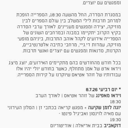
ומפגשים עם יוצרים.
במסגרת הסדרה, החל מהשעה 18:30, הספרייה הופכת
למרחב תרבות לילי המשלב בין עולם הספרים לבין
מוזיקה, יצירה ומפגשים מעניינים.
לאורך ערבי הסדרה
בקיץ הקרוב יתקיימו במבנה ובמרחבים השונים של
הספרייה אירועים לקהל אוהב התרבות, ביניהם מופעי
מוזיקה, עמדות די.ג'יי, מרחבי כתיבה אלטרנטיביים,
הקרנות, סדנאות ומפגשים עם יוצרים ואנשי תרבות
.
בכל חודש מהחודשים בהם מתקיימים האירועים, יוצג מיצג
וידאו ארט של אמן מתחלף, כאשר בחודש יולי יהיו אלו
עבודותיו של זוהר אטיאס שיוקרנו על קירות הספרייה.
* יום רביעי 8.7.26
וידאו מאפינג
של זוהר אטיאס | לאורך הערב
18:30
יוגה לזמן שקיעה
+ מפגש קריאה בכתבי זן | הסלון העירוני
עם מאיה לוינסון ואביגיל פינטו ·
19:30
דוקאביב
בבית אריאלה | אודיטוריום