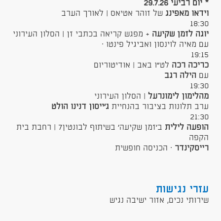
* יום רביעי 29.7.26
וידאו מאפינג
של זוהר אטיאס | לאורך הערב
18:30
יוגה לזמן שקיעה
+ מפגש קריאה בכתבי זן | הסלון העירוני
עם מאיה לוינסון ואביגיל פינטו ·
19:15
כריכה רכה
לט״ו באב | אודיטוריום
עם
הילה רגב
19:30
מהלימון לימונרעל
| הסלון העירוני
ערב תלונות בציבור בהנחיית
ג׳ייסון דנינו הולט
21:30
הופעה לילית
ב׳זמן שקיעה׳ בשיתוף לבונטין7 | רחבת בית
הקפה
רייסקינדר
· הכניסה חופשית
עזרי נגישות
שירותי נכים, אזור ישיבה נגיש