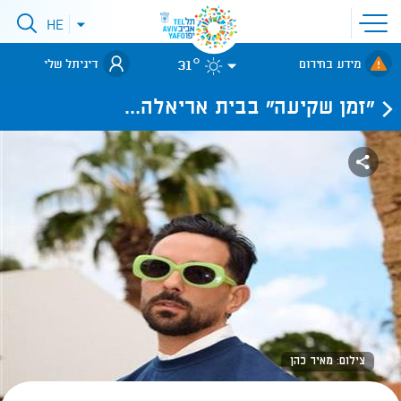
פתיחת
HE
פתיחת
תפריט
תפריט
שפות
לאתר עיריית
אתר
31°
מידע בחירום
דיגיתל שלי
תל-אביב
״זמן שקיעה״ בבית אריאלה...
צילום: מאיר כהן