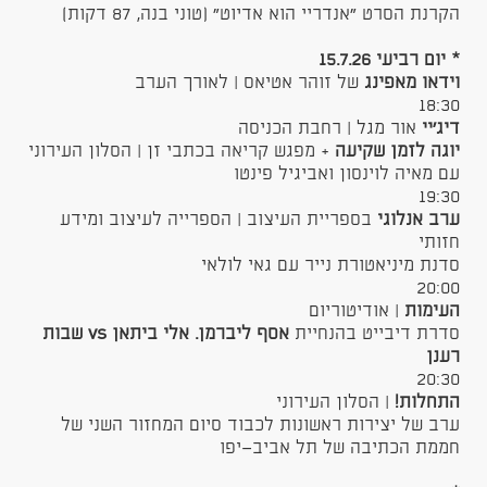
הקרנת הסרט ״אנדריי הוא אדיוט״ (טוני בנה, 87 דקות)
* יום רביעי 15.7.26
וידאו מאפינג
של זוהר אטיאס | לאורך הערב
18:30
דיג׳יי
אור מגל | רחבת הכניסה
יוגה לזמן שקיעה
+ מפגש קריאה בכתבי זן | הסלון העירוני
עם מאיה לוינסון ואביגיל פינטו
19:30
ערב אנלוגי
בספריית העיצוב | הספרייה לעיצוב ומידע
חזותי
סדנת מיניאטורת נייר עם גאי לולאי
20:00
העימות
| אודיטוריום
סדרת דיבייט בהנחיית
אסף ליברמן. אלי ביתאן vs שבות
רענן
20:30
התחלות!
| הסלון העירוני
ערב של יצירות ראשונות לכבוד סיום המחזור השני של
חממת הכתיבה של תל אביב־יפו