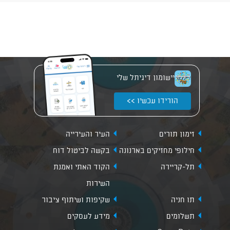
יישומון דיגיתל שלי
הורידו עכשיו >>
זימון תורים
העיר והעירייה
חילופי מחזיקים בארנונה
בקשה לביטול דוח
תל-קריירה
הקוד האתי ואמנת
השירות
תו חניה
שקיפות ושיתוף ציבור
תשלומים
מידע לעסקים