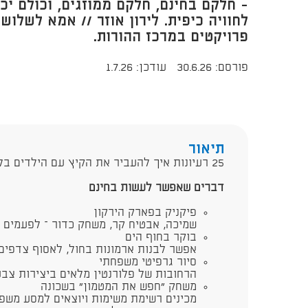
- חלקם בחינם, חלקם ממוזגים, וכולם יכו
לחוויה כיפית. לירון אוזר // אמא לשלוש
פרויקטים במרכז ההורות.
פורסם: 30.6.26
עודכן: 1.7.26
תיאור
​25 רעיונות איך להעביר את הקיץ עם הילדים בלי להשתגע.
דברים שאפשר לעשות בחינם
פיקניק בפארק הירקון
שמיכה, אבטיח קר, משחק כדור – לפעמים 
בוקר בחוף הים
אפשר לבנות ארמונות בחול, לאסוף צדפים 
סיור גרפיטי משפחתי
הרחובות של פלורנטין מלאים ביצירות צבע
משחק "חפש את המטמון" בשכונה
מכינים רשימת משימות ויוצאים למסע משפ