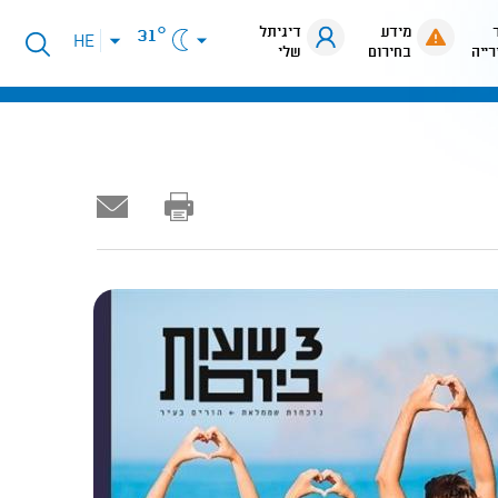
מידע
דיגיתל
31°
פתיחת
HE
רייה
בחירום
שלי
תפריט
שפות