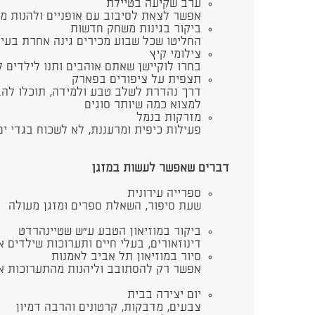
ערב שקיעה בטיילת
אפשר לצאת לסיבוב עם אופניים ולהנות מה
ביקור בגינות משחק חדשות
החליטו שכל שבוע מכירים גינה אחרת בעי
צילומי קיץ
בחרו לוקיישן שאתם אוהבים ותנו לילדים 
​תצפית על ציפורים בפארק
דרך נהדרת לשלב טבע ולמידה, תוכלו להבי
למצוא כמה שיותר סוגים
​מזרקות בנמל
פעילות כיפית ומרעננת, לא לשכוח בגדי י
​דברים שאפשר לעשות במזגן
ספרייה עירונית
שעת סיפור, השאלת ספרים ומזגן מעולה
ביקור במוזיאון הטבע ע״ש שטיינהרדט
דינוזאורים, בעלי חיים ותערוכות שילדים 
סיור במוזיאון תל אביב לאמנות
אפשר רק להסתובב וליהנות מהתערוכות א
יום יצירה בבית
צבעים, מדבקות, קרטונים והרבה דמיון