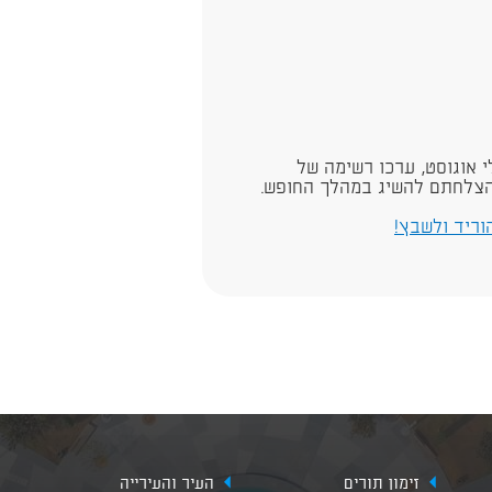
לי אוגוסט, ערכו רשימה של
שהצלחתם להשיג במהלך החופש.
וריד ולשבץ!​
זימון תורים
העיר והעירייה