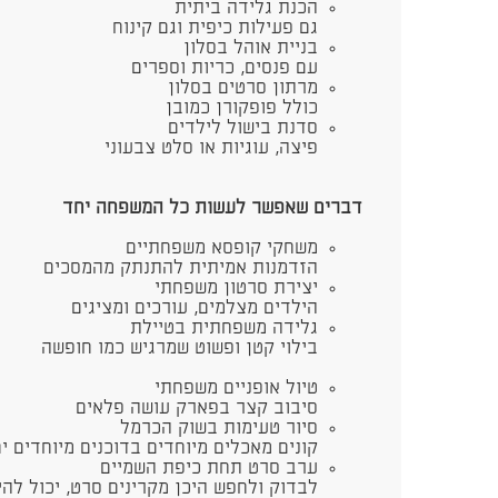
הכנת גלידה ביתית
גם פעילות כיפית וגם קינוח
בניית אוהל בסלון
עם פנסים, כריות וספרים
מרתון סרטים בסלון
כולל פופקורן כמובן
סדנת בישול לילדים
פיצה, עוגיות או סלט צבעוני
דברים שאפשר לעשות כל המשפחה יחד
משחקי קופסא משפחתיים
הזדמנות אמיתית להתנתק מהמסכים
יצירת סרטון משפחתי
הילדים מצלמים, עורכים ומציגים
גלידה משפחתית בטיילת
בילוי קטן ופשוט שמרגיש כמו חופשה
טיול אופניים משפחתי
סיבוב קצר בפארק עושה פלאים
​סיור טעימות בשוק הכרמל
קונים מאכלים מיוחדים בדוכנים מיוחדים י
ערב סרט תחת כיפת השמיים
לבדוק ולחפש היכן מקרינים סרט, יכול להי