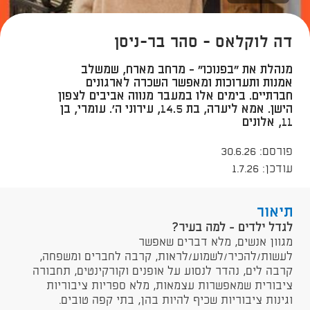
דה לוקלאס - סהר בר-ניסן
מנהלת את "בפנוכו" - מרחב מארח, שמשלב
אמנות ותערוכות ומאפשר השכרה לארגונים
חברתיים. בימים אלו במעבר מנווה אביבים לצפון
הישן. אמא ליערה, בת 14.5, עירוני ה'. עומרי, בן
11, אלונים
פורסם: 30.6.26
עודכן: 1.7.26
תיאור
​לגדל ילדים - למה בעיר?
מגוון אנשים, מלא דברים שאפשר
לעשות/להכיר/לשמוע/לראות, קרבה לחברים ומשפחה,
קרבה לים, נהדר לנסוע על אופנים וקורקינטים, תחבורה
ציבורית שמאפשרות עצמאות, מלא ספריות ציבוריות
וגינות ציבוריות שכיף להיות בהן, בתי קפה טובים.