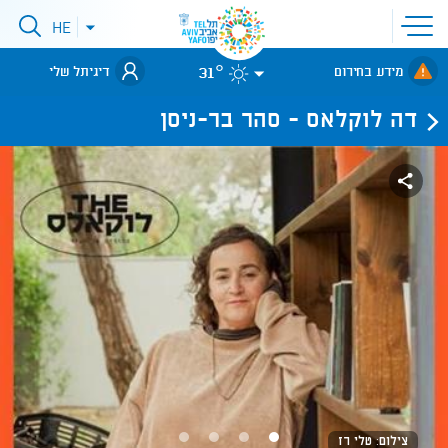
פתיחת
HE
פתיחת
תפריט
תפריט
שפות
לאתר עיריית
אתר
31°
מידע בחירום
דיגיתל שלי
תל-אביב
דה לוקלאס - סהר בר-ניסן
צילום: טלי רז