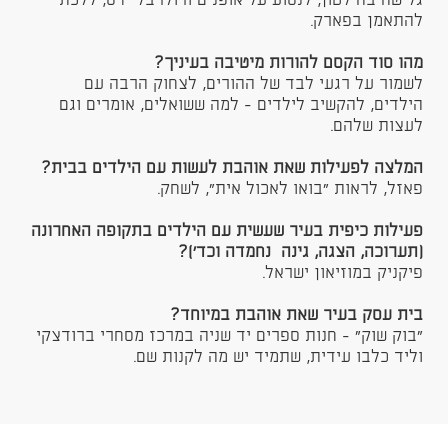
גלישה בהילטון, לנסוע על אופנים ורולרבליידס, ללכת
להתאמן בפארק.
מהו סוד הקסם להורות מיטיבה בעיניך?
לשמור על רגעי לבד של ההורים, לצחוק הרבה עם
הילדים, להקשיב לילדים - למה ששואלים, אומרים וגם
לעצות שלהם.
המלצה לפעילות שאת אוהבת לעשות עם הילדים בבית?
פאזל, לראות "בואו לאכול אית", לשחק.
פעילות כיפית בעיר שעשית עם הילדים בתקופה האחרונה
(תערוכה, הצגה, גינה נחמדה וכד')?
פיקניק במוזיאון ישראל.
בית עסק בעיר שאת אוהבת במיוחד?
"בוק שוק" - חנות ספרים יד שניה במרכז מסחרי ברודצקי
וליד כלבו עידית, שתמיד יש מה לקנות שם.