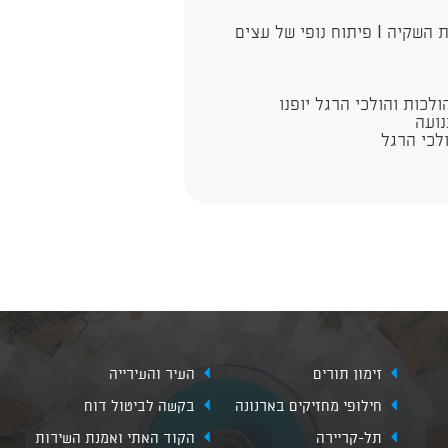
שטח מרוצף I התקנת ריהוט רחוב I הקמת מערכת השקיה I פיתוח נופי של עצים
כות והולכי הרגל יופנו
נועה
לכי הרגל
זימון תורים
העיר והעירייה
חילופי מחזיקים בארנונה
בקשה לביטול דוח
תל-קריירה
הקוד האתי ואמנת השירות