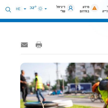
מידע
דיגיתל
32°
פתיחת
HE
רייה
בחירום
שלי
תפריט
שפות