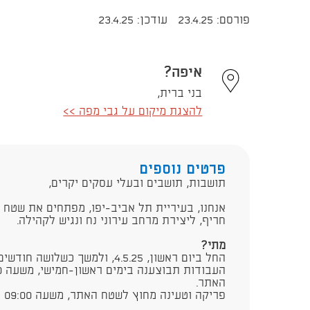
פורסם: 23.4.25
עודכן: 23.4.25
איפה?
בני ברית,
להצגת מיקום על גבי מפה >>
פרטים נוספים
​תושבות, תושבים ובעלי עסקים יקרים,
אנחנו, בעיריית תל אביב-יפו, מפתחים את שטח 
חריף, ליצירת מרחב עירוני נח ונגיש לקהילה.
מתי?
החל ביום ראשון, 4.5.25, ולמשך כשלושה חודשים.
האתר.
פריקה וטעינה מחוץ לשטח האתר, משעה 09:00 עד השעה 15:00.