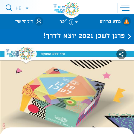
פתיחת
HE
פתיחת
תפריט
תפריט
שפות
לאתר עיריית
אתר
32°
מידע בחירום
דיגיתל שלי
תל-אביב
פרגן לשכן 2021 יוצא לדרך!