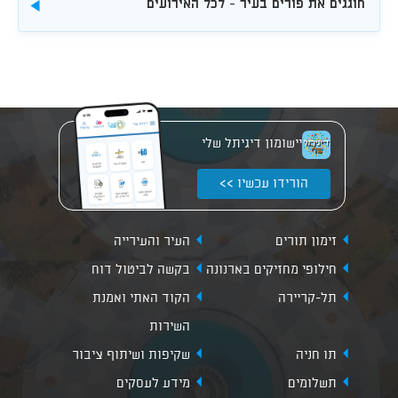
חוגגים את פורים בעיר - לכל האירועים
להורדה
יישומון דיגיתל שלי
הורידו עכשיו >>
זימון תורים
העיר והעירייה
חילופי מחזיקים בארנונה
בקשה לביטול דוח
תל-קריירה
הקוד האתי ואמנת
השירות
תו חניה
שקיפות ושיתוף ציבור
תשלומים
מידע לעסקים