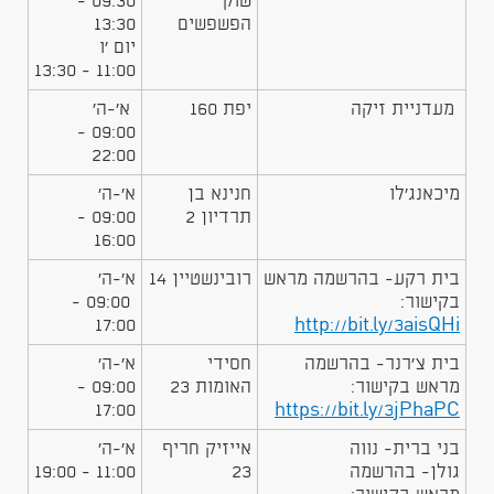
שוק
09:30 -
הפשפשים
13:30
יום 'ו
11:00 - 13:30
מעדניית זיקה
יפת 160
א'-ה'
09:00 -
22:00
​מיכאנג'לו
​חנינא בן
​א'-ה'
תרדיון 2
09:00 -
16:00
​בית רקע- בהרשמה מראש
​רובינשטיין 14
א'-ה'
בקישור:
09:00 -
17:00
http://bit.ly/3aisQHi
​בית צ'רנר- בהרשמה
​חסידי
​א'-ה'
מראש בקישור:
האומות 23
09:00 -
17:00
https://bit.ly/3jPhaPC
​בני ברית- נווה
אייזיק חריף
א'-ה'
גולן- בהרשמה
23
11:00 - 19:00